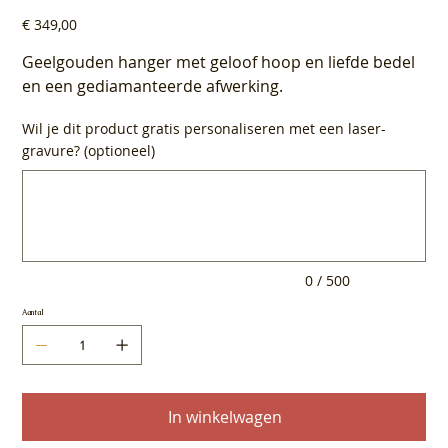
Prijs
€ 349,00
Geelgouden hanger met geloof hoop en liefde bedel
en een gediamanteerde afwerking.
Wil je dit product gratis personaliseren met een laser-
gravure? (optioneel)
Tot
500
tekens.
0 / 500
Aantal
In winkelwagen