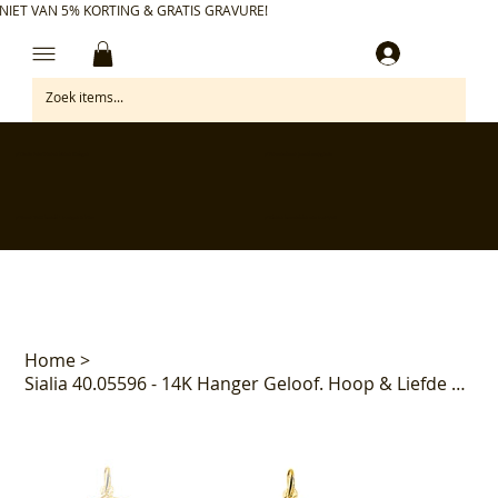
NIET VAN 5% KORTING & GRATIS GRAVURE!
Inloggen
✅ Gratis retourneren binnen 30 dagen
✅ Personaliseer je aankoop gratis
✅ Voor 17:00 besteld = morgen in huis*
✅ Klanten beoordelen ons met 4,7/5
Home
>
Sialia 40.05596 - 14K Hanger Geloof. Hoop & Liefde Gediamanteerd