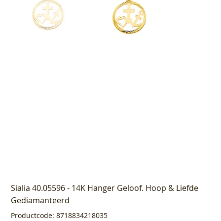
Sialia 40.05596 - 14K Hanger Geloof. Hoop & Liefde
Gediamanteerd
Productcode
Productcode:
8718834218035
8718834218035