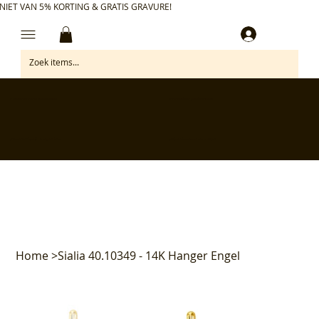
NIET VAN 5% KORTING & GRATIS GRAVURE!
Inloggen
✅ Gratis retourneren binnen 30 dagen
✅ Personaliseer je aankoop gratis
✅ Voor 17:00 besteld = morgen in huis*
✅ Klanten beoordelen ons met 4,7/5
Home
>
Sialia 40.10349 - 14K Hanger Engel