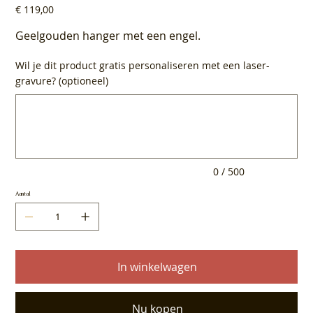
Prijs
€ 119,00
Geelgouden hanger met een engel.
Wil je dit product gratis personaliseren met een laser-
gravure? (optioneel)
Tot
500
tekens.
0 / 500
Aantal
In winkelwagen
Nu kopen