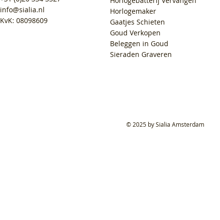
Horlogebatterij Vervangen
info@sialia.nl
Horlogemaker
KvK: 08098609
Gaatjes Schieten
Goud Verkopen
Beleggen in Goud
Sieraden Graveren
© 2025 by Sialia Amsterdam