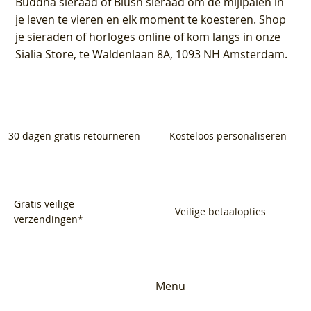
Buddha sieraad of Blush sieraad om de mijlpalen in
je leven te vieren en elk moment te koesteren. Shop
je sieraden of horloges online of kom langs in onze
Sialia Store, te Waldenlaan 8A, 1093 NH Amsterdam.
30 dagen gratis retourneren
Kosteloos personaliseren
Gratis veilige
Veilige betaalopties
verzendingen*
Menu