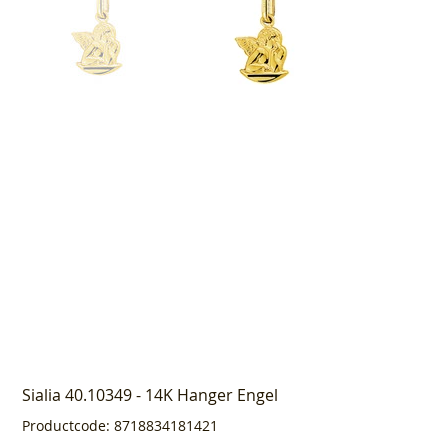
Sialia 40.10349 - 14K Hanger Engel
Productcode
Productcode:
8718834181421
8718834181421