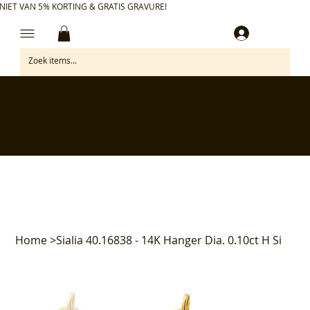
NIET VAN 5% KORTING & GRATIS GRAVURE!
Inloggen
✅ Gratis retourneren binnen 30 dagen
✅ Personaliseer je aankoop gratis
✅ Voor 17:00 besteld = morgen in huis*
✅ Klanten beoordelen ons met 4,7/5
Home
>
Sialia 40.16838 - 14K Hanger Dia. 0.10ct H Si