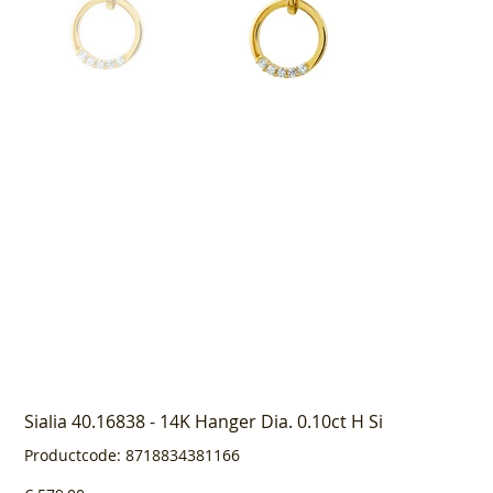
Sialia 40.16838 - 14K Hanger Dia. 0.10ct H Si
Productcode
Productcode:
8718834381166
8718834381166
Prijs