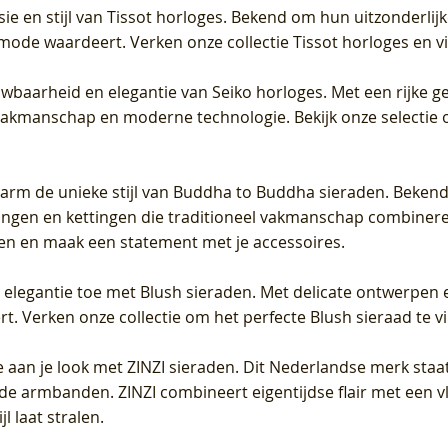
sie en stijl van Tissot horloges. Bekend om hun uitzonderli
 mode waardeert. Verken onze collectie Tissot horloges en vin
uwbaarheid en elegantie van Seiko horloges. Met een rijke ge
vakmanschap en moderne technologie. Bekijk onze selectie 
arm de unieke stijl van Buddha to Buddha sieraden. Bekend
gen en kettingen die traditioneel vakmanschap combineren 
en en maak een statement met je accessoires.
e elegantie toe met Blush sieraden. Met delicate ontwerpen 
 Verken onze collectie om het perfecte Blush sieraad te vind
 aan je look met ZINZI sieraden. Dit Nederlandse merk staat
de armbanden. ZINZI combineert eigentijdse flair met een vl
l laat stralen.