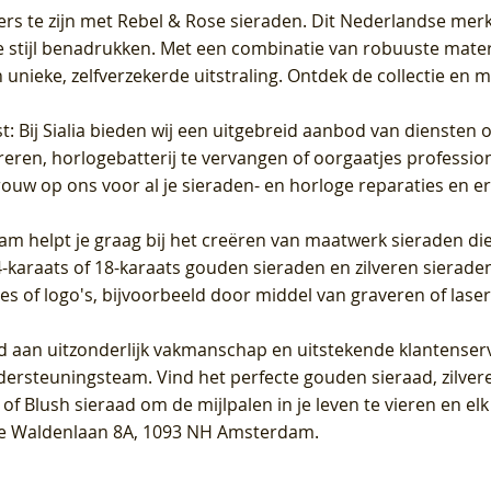
ers te zijn met Rebel & Rose sieraden. Dit Nederlandse merk 
 stijl benadrukken. Met een combinatie van robuuste materia
unieke, zelfverzekerde uitstraling. Ontdek de collectie en m
st
: Bij Sialia bieden wij een uitgebreid aanbod van diensten 
areren, horlogebatterij te vervangen of oorgaatjes professi
rouw op ons voor al je sieraden- en horloge reparaties en e
am helpt je graag bij het creëren van maatwerk sieraden die
raats of 18-karaats gouden sieraden en zilveren sieraden, 
es of logo's, bijvoorbeeld door middel van
graveren
of laser
jd aan uitzonderlijk vakmanschap en uitstekende
klantenser
dersteuningsteam. Vind het perfecte gouden sieraad, zilvere
f Blush sieraad om de mijlpalen in je leven te vieren en el
, te Waldenlaan 8A, 1093 NH Amsterdam.