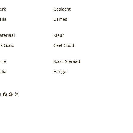
erk
Geslacht
alia
Dames
ateriaal
Kleur
4k Goud
Geel Goud
rie
Soort Sieraad
alia
Hanger