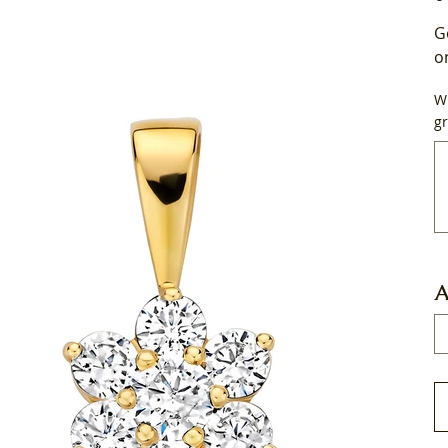
G
o
Wi
gr
Tot
50
tek
A