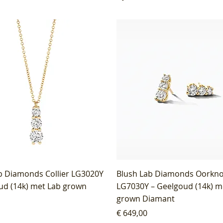
b Diamonds Collier LG3020Y
Blush Lab Diamonds Oorkn
ud (14k) met Lab grown
LG7030Y – Geelgoud (14k) m
grown Diamant
Prijs
€ 649,00