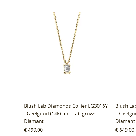
Blush Lab Diamonds Collier LG3016Y
Blush La
- Geelgoud (14k) met Lab grown
– Geelgo
Diamant
Diamant
Prijs
Prijs
€ 499,00
€ 649,00