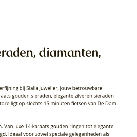
eraden, diamanten,
rfijning bij Sialia Juwelier,
jouw betrouwbare
1028Y -
oppen
oppen
Blush Lab Diamonds Collier LG3014Y
Blush Lab Diamonds Ring LG1029Y -
Blush Lab Diamonds Oorknoppen
araats gouden sieraden, elegante zilveren sieraden
wn
et Lab
et Lab
- Geelgoud (14k) met Lab grown
Geelgoud (14k) met Lab grown
LG7033Y – Geelgoud (14k) met Lab
Store ligt op slechts 15 minuten fietsen van De Dam
Diamant
Diamant
grown Diamant
Prijs
Prijs
Prijs
€ 449,00
€ 699,00
€ 799,00
n. Van luxe 14-karaats gouden ringen tot elegante
igd. Ideaal voor zowel speciale gelegenheden als