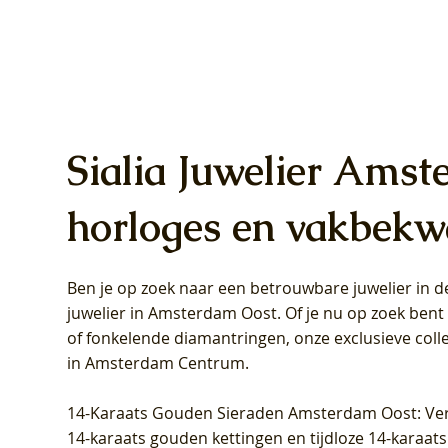
Sialia Juwelier Amst
horloges en vakbekw
Ben je op zoek naar een betrouwbare juwelier in
Blush Lab Diamonds Oorhangers
Blush Lab Diamonds Collier LG3019Y
Blush Lab Diamonds Ring LG1031Y -
Blush L
Blush La
Blush La
juwelier in Amsterdam Oost
. Of je nu op zoek ben
LG9006Y/S - Geelgoud (14k) met Lab
– Geelgoud (14k) met Lab grown
Geelgoud (14k) met Lab grown
LG9007Y/
Geelgoud
Geelgoud
of fonkelende diamantringen, onze exclusieve coll
grown Diamant
Diamant
Diamant
grown D
Diamant
Diamant
in Amsterdam Centrum
.
Prijs
Prijs
Prijs
Prijs
Prijs
Prijs
€ 349,00
€ 599,00
€ 849,00
€ 449,00
€ 899,00
€ 1.049,0
14-Karaats Gouden Sieraden Amsterdam Oost
: Ve
14-karaats gouden kettingen en tijdloze 14-karaats