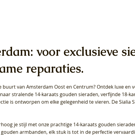
erdam: voor exclusieve si
ame reparaties.
 de buurt van Amsterdam
Oost
en
Centrum
? Ontdek luxe en ve
ab Diamonds Oorhangers
b Diamonds Ring LG1042Y –
b Diamonds Ring LG1044Y –
Blush Lab Diamonds Ring LG
Blush Lab Diamonds Oorkn
Blush Lab Diamonds Oorkn
t naar stralende 14-karaats gouden sieraden, verfijnde 18-k
S - Geelgoud (14k) met Lab
 (14k) met Lab grown
 (14k) met Lab grown
Geelgoud (14k) met Lab gro
LG7027Y - Geelgoud (14k) m
LG7026Y - Geelgoud (14k) m
ectie is ontworpen om elke gelegenheid te vieren.
De Sialia 
iamant
Diamant
grown Diamant
grown Diamant
Prijs
Prijs
Prijs
0
€ 649,00
€ 649,00
€ 549,00
rhoog je stijl met onze prachtige 14-karaats gouden sierade
 gouden armbanden, elk stuk is tot in de perfectie vervaard