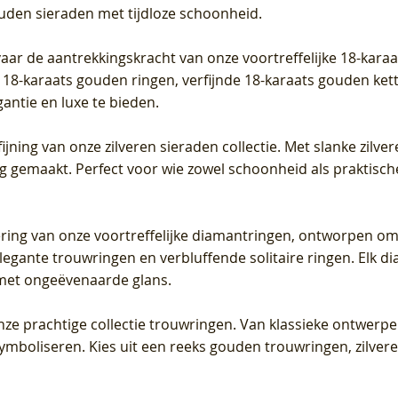
ouden sieraden met tijdloze schoonheid.
vaar de aantrekkingskracht van onze voortreffelijke 18-kar
te 18-karaats gouden ringen, verfijnde 18-karaats gouden k
gantie en luxe te bieden.
ijning van onze zilveren sieraden collectie. Met slanke zilvere
org gemaakt. Perfect voor wie zowel schoonheid als praktisc
tering van onze voortreffelijke diamantringen, ontworpen om
legante trouwringen en verbluffende solitaire ringen. Elk dia
met ongeëvenaarde glans.
 onze prachtige collectie trouwringen. Van klassieke ontwerp
 symboliseren. Kies uit een reeks gouden trouwringen, zilv