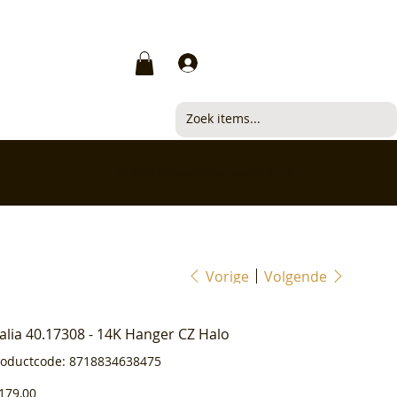
Inloggen
✅ Klanten beoordelen ons met 4,7/5
Vorige
Volgende
ialia 40.17308 - 14K Hanger CZ Halo
Productcode
roductcode:
8718834638475
8718834638475
js
179,00