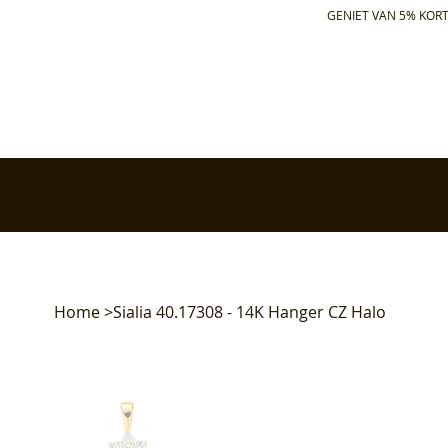
GENIET VAN 5% KORT
✅ Gratis retourneren binnen 30 dagen
✅ Voor 17:00 bes
Home
>
Sialia 40.17308 - 14K Hanger CZ Halo