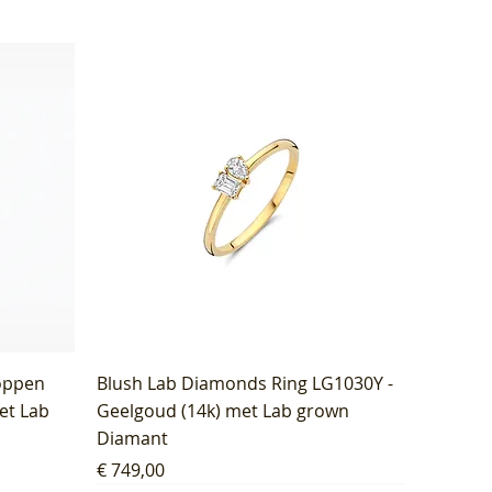
oppen
Blush Lab Diamonds Ring LG1030Y -
et Lab
Geelgoud (14k) met Lab grown
Diamant
Prijs
€ 749,00