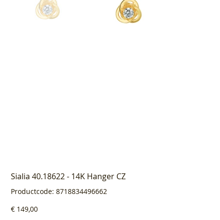
Sialia 40.18622 - 14K Hanger CZ
Productcode
Productcode:
8718834496662
8718834496662
Prijs
€ 149,00