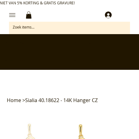
NIET VAN 5% KORTING & GRATIS GRAVURE!
Inloggen
✅ Gratis retourneren binnen 30 dagen
✅ Personaliseer je aankoop gratis
✅ Voor 17:00 besteld = morgen in huis*
✅ Klanten beoordelen ons met 4,7/5
Home
>
Sialia 40.18622 - 14K Hanger CZ