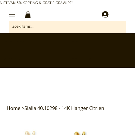
NIET VAN 5% KORTING & GRATIS GRAVURE!
Inloggen
✅ Gratis retourneren binnen 30 dagen
✅ Personaliseer je aankoop gratis
✅ Voor 17:00 besteld = morgen in huis*
✅ Klanten beoordelen ons met 4,7/5
Home
>
Sialia 40.10298 - 14K Hanger Citrien