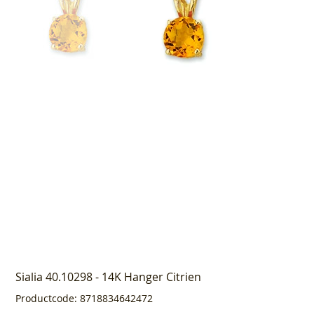
Sialia 40.10298 - 14K Hanger Citrien
Productcode
Productcode:
8718834642472
8718834642472