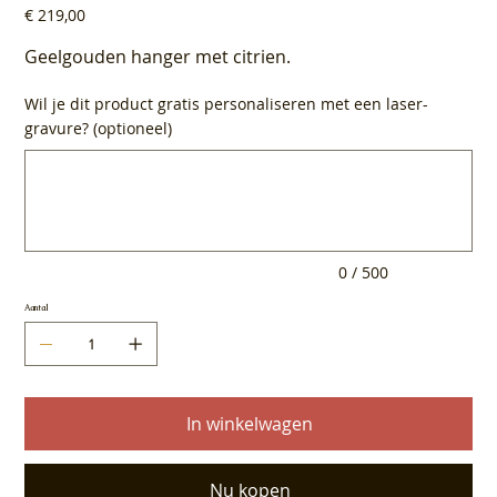
Prijs
€ 219,00
Geelgouden hanger met citrien.
Wil je dit product gratis personaliseren met een laser-
gravure? (optioneel)
Tot
500
tekens.
0 / 500
Aantal
In winkelwagen
Nu kopen