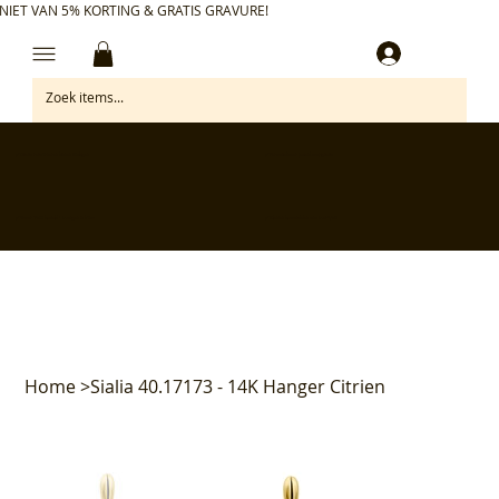
NIET VAN 5% KORTING & GRATIS GRAVURE!
Inloggen
✅ Gratis retourneren binnen 30 dagen
✅ Personaliseer je aankoop gratis
✅ Voor 17:00 besteld = morgen in huis*
✅ Klanten beoordelen ons met 4,7/5
Home
>
Sialia 40.17173 - 14K Hanger Citrien