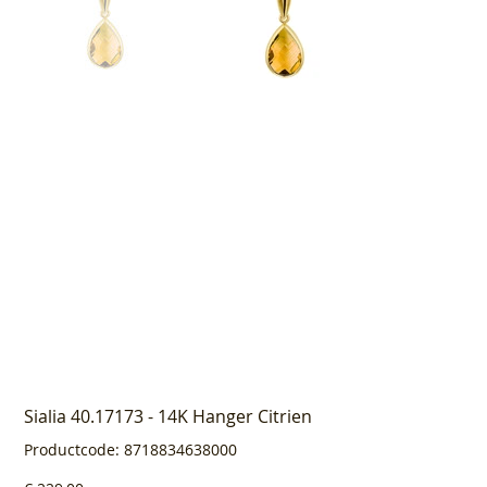
Sialia 40.17173 - 14K Hanger Citrien
Productcode
Productcode:
8718834638000
8718834638000
Prijs