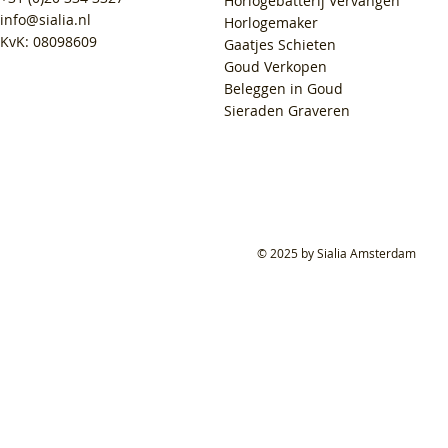
Horlogebatterij Vervangen
info@sialia.nl
Horlogemaker
KvK: 08098609
Gaatjes Schieten
Goud Verkopen
Beleggen in Goud
Sieraden Graveren
© 2025 by Sialia Amsterdam