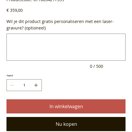
8718834217359
Prijs
€ 359,00
Wil je dit product gratis personaliseren met een laser-
gravure? (optioneel)
Tot
500
tekens.
0 / 500
Aantal
In winkelwagen
Nu kopen