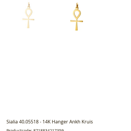
Sialia 40.05518 - 14K Hanger Ankh Kruis
Productcode
Productcode:
8718834217359