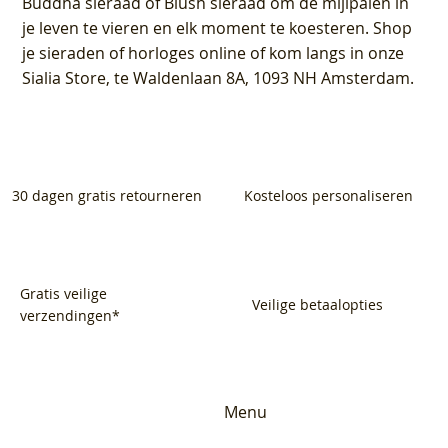
Buddha sieraad of Blush sieraad om de mijlpalen in
je leven te vieren en elk moment te koesteren. Shop
je sieraden of horloges online of kom langs in onze
Sialia Store, te Waldenlaan 8A, 1093 NH Amsterdam.
30 dagen gratis retourneren
Kosteloos personaliseren
Gratis veilige
Veilige betaalopties
verzendingen*
Menu