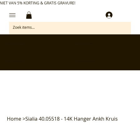
NIET VAN 5% KORTING & GRATIS GRAVURE!
Inloggen
✅ Gratis retourneren binnen 30 dagen
✅ Personaliseer je aankoop gratis
✅ Voor 17:00 besteld = morgen in huis*
✅ Klanten beoordelen ons met 4,7/5
Home
>
Sialia 40.05518 - 14K Hanger Ankh Kruis