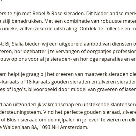
ers te zijn met Rebel & Rose sieraden. Dit Nederlandse merk 
 stijl benadrukken. Met een combinatie van robuuste materia
unieke, zelfverzekerde uitstraling. Ontdek de collectie en m
st
: Bij Sialia bieden wij een uitgebreid aanbod van diensten 
areren, horlogebatterij te vervangen of oorgaatjes professi
rouw op ons voor al je sieraden- en horloge reparaties en e
am helpt je graag bij het creëren van maatwerk sieraden die
raats of 18-karaats gouden sieraden en zilveren sieraden, 
es of logo's, bijvoorbeeld door middel van
graveren
of laser
jd aan uitzonderlijk vakmanschap en uitstekende
klantenser
dersteuningsteam. Vind het perfecte gouden sieraad, zilvere
f Blush sieraad om de mijlpalen in je leven te vieren en el
, te Waldenlaan 8A, 1093 NH Amsterdam.