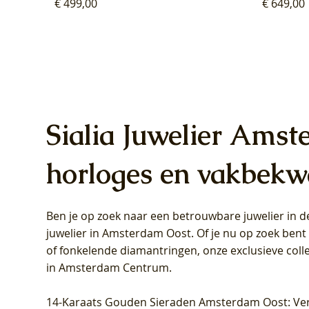
Prijs
Prijs
€ 499,00
€ 649,00
Sialia Juwelier Amst
horloges en vakbekw
Ben je op zoek naar een betrouwbare juwelier in
Blush Lab Diamonds Oorhangers
Blush Lab Diamonds Collier LG3019Y
Blush Lab Diamonds Ring LG1031Y -
Blush L
Blush La
Blush La
juwelier in Amsterdam Oost
. Of je nu op zoek ben
LG9006Y/S - Geelgoud (14k) met Lab
– Geelgoud (14k) met Lab grown
Geelgoud (14k) met Lab grown
LG9007Y/
Geelgoud
Geelgoud
of fonkelende diamantringen, onze exclusieve coll
grown Diamant
Diamant
Diamant
grown D
Diamant
Diamant
in Amsterdam Centrum
.
Prijs
Prijs
Prijs
Prijs
Prijs
Prijs
€ 349,00
€ 599,00
€ 849,00
€ 449,00
€ 899,00
€ 1.049,0
14-Karaats Gouden Sieraden Amsterdam Oost
: Ve