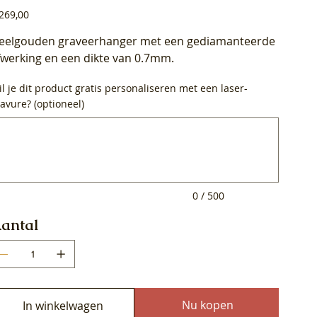
js
269,00
eelgouden graveerhanger met een gediamanteerde
fwerking en een dikte van 0.7mm.
l je dit product gratis personaliseren met een laser-
avure? (optioneel)
0
ens.
0 / 500
antal
Nu kopen
In winkelwagen