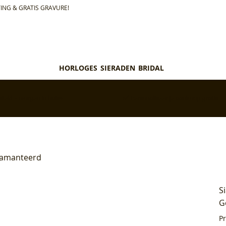
ING & GRATIS GRAVURE!
HORLOGES
SIERADEN
BRIDAL
teld = morgen in huis*
✅ Personaliseer je aankoop gratis
diamanteerd
S
G
P