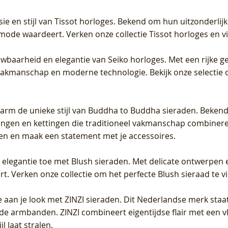
sie en stijl van Tissot horloges. Bekend om hun uitzonderli
 mode waardeert. Verken onze collectie Tissot horloges en vin
uwbaarheid en elegantie van Seiko horloges. Met een rijke ge
vakmanschap en moderne technologie. Bekijk onze selectie 
arm de unieke stijl van Buddha to Buddha sieraden. Bekend
gen en kettingen die traditioneel vakmanschap combineren 
en en maak een statement met je accessoires.
e elegantie toe met Blush sieraden. Met delicate ontwerpen 
 Verken onze collectie om het perfecte Blush sieraad te vind
 aan je look met ZINZI sieraden. Dit Nederlandse merk staat
de armbanden. ZINZI combineert eigentijdse flair met een vl
l laat stralen.