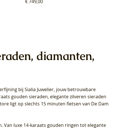
Prijs
€ 749,00
eraden, diamanten,
rfijning bij Sialia Juwelier,
jouw betrouwbare
1028Y -
oppen
oppen
Blush Lab Diamonds Collier LG3014Y
Blush Lab Diamonds Ring LG1029Y -
Blush Lab Diamonds Oorknoppen
araats gouden sieraden, elegante zilveren sieraden
wn
et Lab
et Lab
- Geelgoud (14k) met Lab grown
Geelgoud (14k) met Lab grown
LG7033Y – Geelgoud (14k) met Lab
Store ligt op slechts 15 minuten fietsen van De Dam
Diamant
Diamant
grown Diamant
Prijs
Prijs
Prijs
€ 449,00
€ 699,00
€ 799,00
n. Van luxe 14-karaats gouden ringen tot elegante