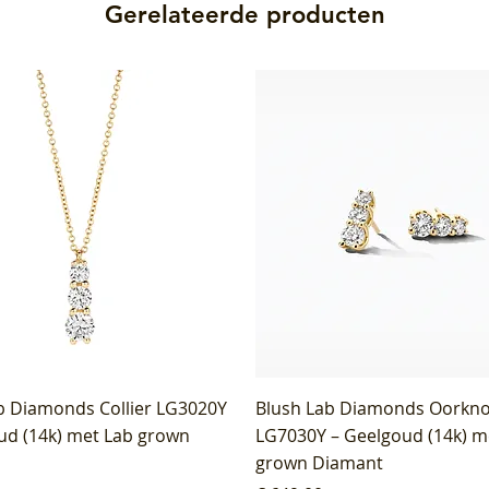
Gerelateerde producten
b Diamonds Collier LG3020Y
Blush Lab Diamonds Oorkn
ud (14k) met Lab grown
LG7030Y – Geelgoud (14k) m
grown Diamant