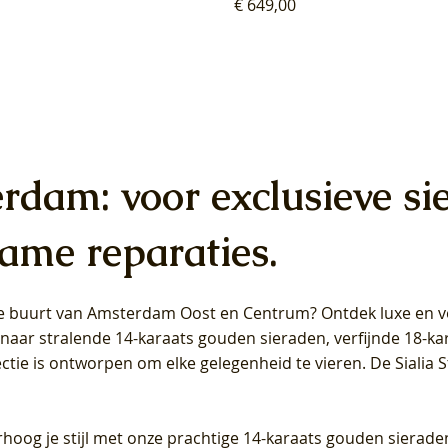
Prijs
€ 649,00
erdam: voor exclusieve si
ame reparaties.
 de buurt van Amsterdam
Oost
en
Centrum
? Ontdek luxe en ve
ab Diamonds Oorhangers
b Diamonds Ring LG1042Y –
b Diamonds Ring LG1044Y –
Blush Lab Diamonds Ring LG
Blush Lab Diamonds Oorkn
Blush Lab Diamonds Oorkn
t naar stralende 14-karaats gouden sieraden, verfijnde 18-k
S - Geelgoud (14k) met Lab
 (14k) met Lab grown
 (14k) met Lab grown
Geelgoud (14k) met Lab gro
LG7027Y - Geelgoud (14k) m
LG7026Y - Geelgoud (14k) m
ectie is ontworpen om elke gelegenheid te vieren.
De Sialia 
iamant
Diamant
grown Diamant
grown Diamant
Prijs
Prijs
Prijs
0
€ 649,00
€ 649,00
€ 549,00
rhoog je stijl met onze prachtige 14-karaats gouden sierade