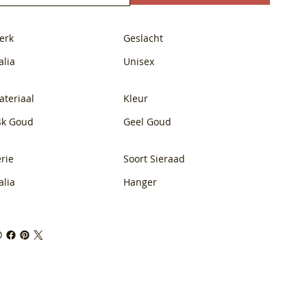
erk
Geslacht
alia
Unisex
ateriaal
Kleur
4k Goud
Geel Goud
rie
Soort Sieraad
alia
Hanger