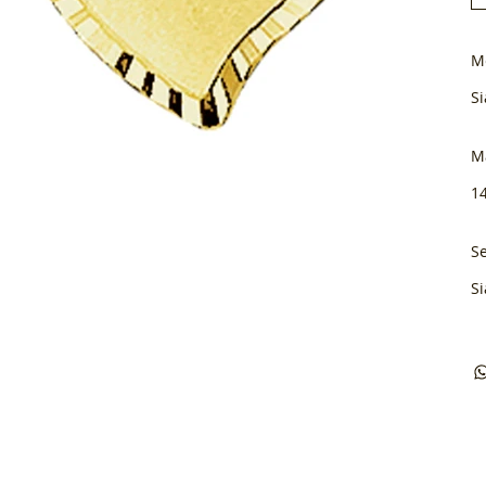
M
Si
M
1
Se
Si