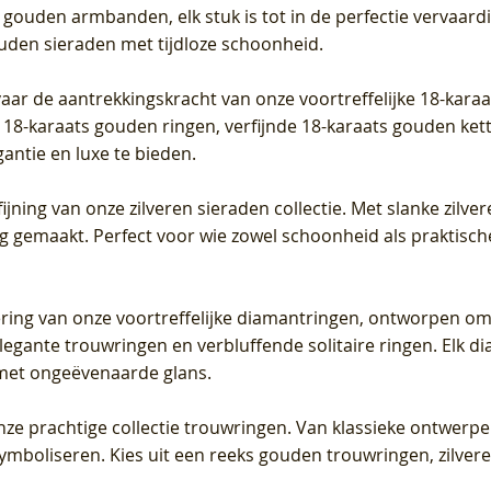
 gouden armbanden, elk stuk is tot in de perfectie vervaard
ouden sieraden met tijdloze schoonheid.
vaar de aantrekkingskracht van onze voortreffelijke 18-kar
te 18-karaats gouden ringen, verfijnde 18-karaats gouden k
gantie en luxe te bieden.
ijning van onze zilveren sieraden collectie. Met slanke zilvere
org gemaakt. Perfect voor wie zowel schoonheid als praktisc
tering van onze voortreffelijke diamantringen, ontworpen om
legante trouwringen en verbluffende solitaire ringen. Elk dia
met ongeëvenaarde glans.
 onze prachtige collectie trouwringen. Van klassieke ontwerp
 symboliseren. Kies uit een reeks gouden trouwringen, zilv