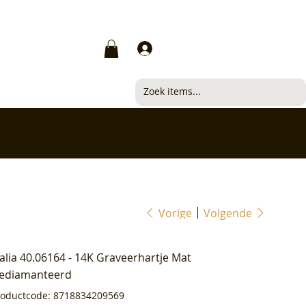
Inloggen
✅ Klanten beoordelen ons met 4,7/5
Vorige
Volgende
ialia 40.06164 - 14K Graveerhartje Mat
ediamanteerd
Productcode
roductcode:
8718834209569
8718834209569