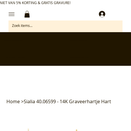
NIET VAN 5% KORTING & GRATIS GRAVURE!
Inloggen
✅ Gratis retourneren binnen 30 dagen
✅ Personaliseer je aankoop gratis
✅ Voor 17:00 besteld = morgen in huis*
✅ Klanten beoordelen ons met 4,7/5
Home
>
Sialia 40.06599 - 14K Graveerhartje Hart