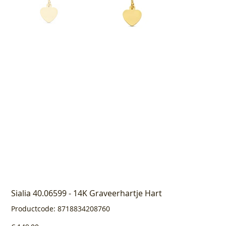
Sialia 40.06599 - 14K Graveerhartje Hart
Productcode
Productcode:
8718834208760
8718834208760
Prijs