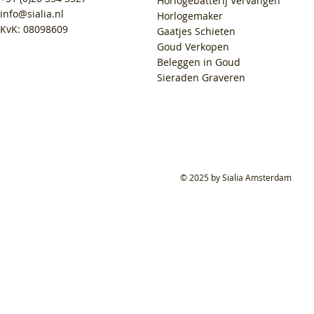
Horlogebatterij Vervangen
info@sialia.nl
Horlogemaker
KvK: 08098609
Gaatjes Schieten
Goud Verkopen
Beleggen in Goud
Sieraden Graveren
© 2025 by Sialia Amsterdam