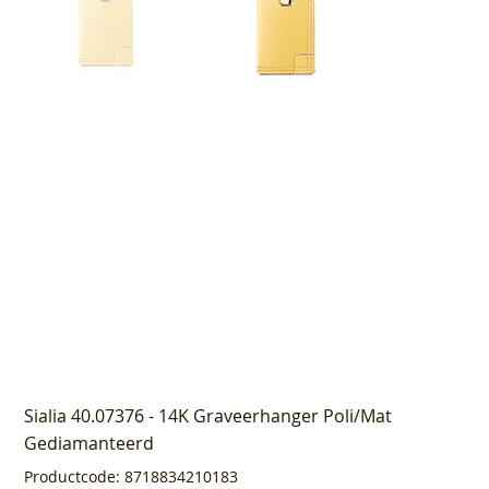
Sialia 40.07376 - 14K Graveerhanger Poli/Mat
Gediamanteerd
Productcode
Productcode:
8718834210183
8718834210183