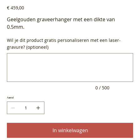
Prijs
€ 459,00
Geelgouden graveerhanger met een dikte van
0.5mm.
Wil je dit product gratis personaliseren met een laser-
gravure? (optioneel)
Tot
500
tekens.
0 / 500
Aantal
In winkelwagen