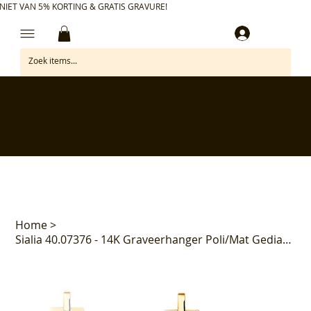
NIET VAN 5% KORTING & GRATIS GRAVURE!
Inloggen
✅ Gratis retourneren binnen 30 dagen
✅ Personaliseer je aankoop gratis
✅ Voor 17:00 besteld = morgen in huis*
✅ Klanten beoordelen ons met 4,7/5
Home
>
Sialia 40.07376 - 14K Graveerhanger Poli/Mat Gediamanteerd