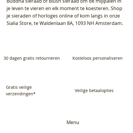
Buddha sieraad of Blush sieraad om de mijlpalen in
je leven te vieren en elk moment te koesteren. Shop
je sieraden of horloges online of kom langs in onze
Sialia Store, te Waldenlaan 8A, 1093 NH Amsterdam.
30 dagen gratis retourneren
Kosteloos personaliseren
Gratis veilige
Veilige betaalopties
verzendingen*
Menu