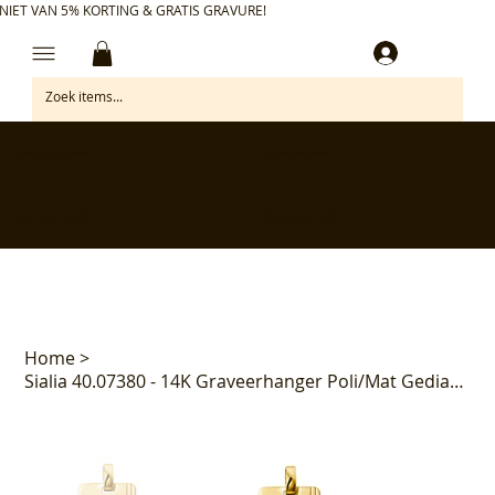
NIET VAN 5% KORTING & GRATIS GRAVURE!
Inloggen
✅ Gratis retourneren binnen 30 dagen
✅ Personaliseer je aankoop gratis
✅ Voor 17:00 besteld = morgen in huis*
✅ Klanten beoordelen ons met 4,7/5
Home
>
Sialia 40.07380 - 14K Graveerhanger Poli/Mat Gediamanteerd