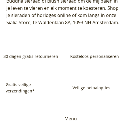
Buddha sieraad of Blush sieraad om de mijlpalen in
je leven te vieren en elk moment te koesteren. Shop
je sieraden of horloges online of kom langs in onze
Sialia Store, te Waldenlaan 8A, 1093 NH Amsterdam.
30 dagen gratis retourneren
Kosteloos personaliseren
Gratis veilige
Veilige betaalopties
verzendingen*
Menu