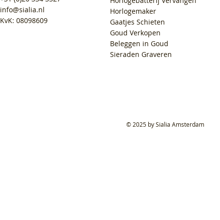
Horlogebatterij Vervangen
info@sialia.nl
Horlogemaker
KvK: 08098609
Gaatjes Schieten
Goud Verkopen
Beleggen in Goud
Sieraden Graveren
© 2025 by Sialia Amsterdam