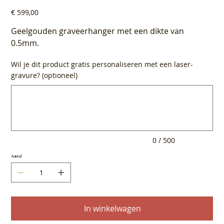
Prijs
€ 599,00
Geelgouden graveerhanger met een dikte van
0.5mm.
Wil je dit product gratis personaliseren met een laser-
gravure? (optioneel)
Tot
500
tekens.
0 / 500
Aantal
In winkelwagen