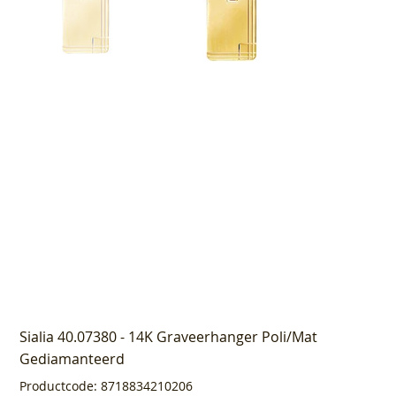
Sialia 40.07380 - 14K Graveerhanger Poli/Mat
Gediamanteerd
Productcode
Productcode:
8718834210206
8718834210206