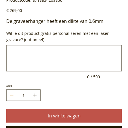
Productcode:
8718834209866
8718834209866
Prijs
€ 269,00
De graveerhanger heeft een dikte van 0.6mm.
Wil je dit product gratis personaliseren met een laser-
gravure? (optioneel)
Tot
500
tekens.
0 / 500
Aantal
In winkelwagen