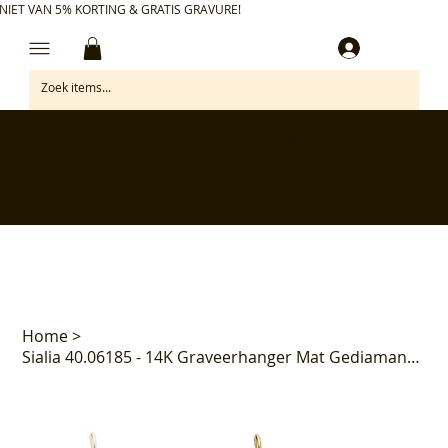
NIET VAN 5% KORTING & GRATIS GRAVURE!
Inloggen
✅ Gratis retourneren binnen 30 dagen
✅ Personaliseer je aankoop gratis
✅ Voor 17:00 besteld = morgen in huis*
✅ Klanten beoordelen ons met 4,7/5
Home
>
Sialia 40.06185 - 14K Graveerhanger Mat Gediamanteerd