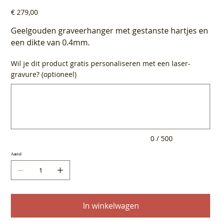
Prijs
€ 279,00
Geelgouden graveerhanger met gestanste hartjes en
een dikte van 0.4mm.
Wil je dit product gratis personaliseren met een laser-
gravure? (optioneel)
Tot
500
tekens.
0 / 500
Aantal
In winkelwagen