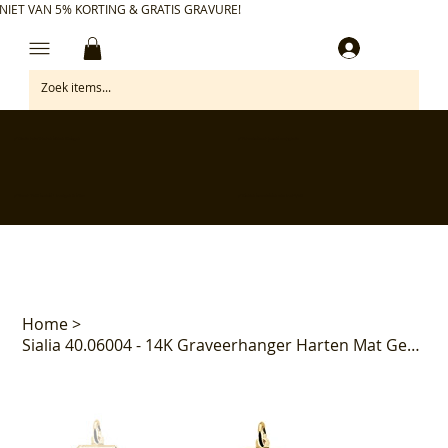
NIET VAN 5% KORTING & GRATIS GRAVURE!
Inloggen
✅ Gratis retourneren binnen 30 dagen
✅ Personaliseer je aankoop gratis
✅ Voor 17:00 besteld = morgen in huis*
✅ Klanten beoordelen ons met 4,7/5
Home
>
Sialia 40.06004 - 14K Graveerhanger Harten Mat Gediamanteerd