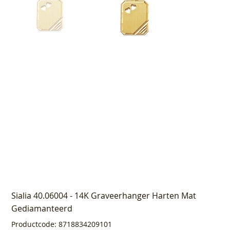
Sialia 40.06004 - 14K Graveerhanger Harten Mat
Gediamanteerd
Productcode
Productcode:
8718834209101
8718834209101