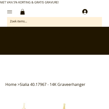
NIET VAN 5% KORTING & GRATIS GRAVURE!
Inloggen
✅ Gratis retourneren binnen 30 dagen
✅ Personaliseer je aankoop gratis
✅ Voor 17:00 besteld = morgen in huis*
✅ Klanten beoordelen ons met 4,7/5
Home
>
Sialia 40.17967 - 14K Graveerhanger