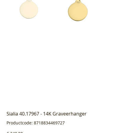
Sialia 40.17967 - 14K Graveerhanger
Productcode
Productcode:
8718834469727
8718834469727
Prijs