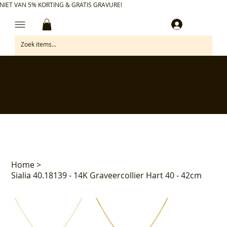
NIET VAN 5% KORTING & GRATIS GRAVURE!
Inloggen
✅ Gratis retourneren binnen 30 dagen
✅ Personaliseer je aankoop gratis
✅ Voor 17:00 besteld = morgen in huis*
✅ Klanten beoordelen ons met 4,7/5
Home
>
Sialia 40.18139 - 14K Graveercollier Hart 40 - 42cm