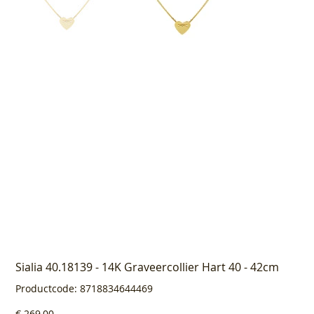
Sialia 40.18139 - 14K Graveercollier Hart 40 - 42cm
Productcode
Productcode:
8718834644469
8718834644469
Prijs
€ 269,00