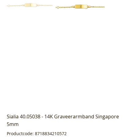
Sialia 40.05038 - 14K Graveerarmband Singapore
5mm
Productcode
Productcode:
8718834210572
8718834210572