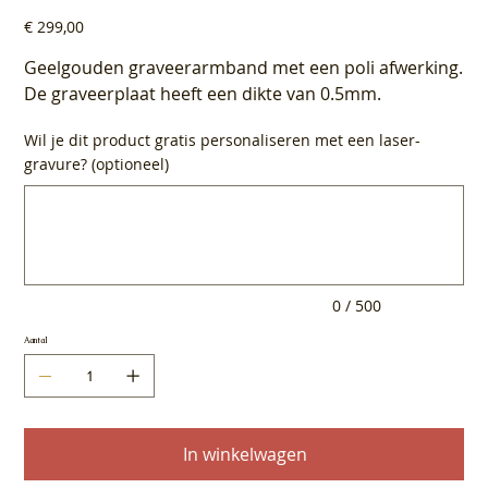
Prijs
€ 299,00
Geelgouden graveerarmband met een poli afwerking.
De graveerplaat heeft een dikte van 0.5mm.
Wil je dit product gratis personaliseren met een laser-
gravure? (optioneel)
Tot
500
tekens.
0 / 500
Aantal
In winkelwagen