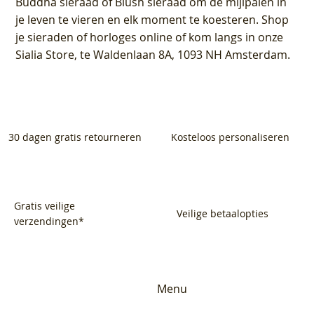
Buddha sieraad of Blush sieraad om de mijlpalen in
je leven te vieren en elk moment te koesteren. Shop
je sieraden of horloges online of kom langs in onze
Sialia Store, te Waldenlaan 8A, 1093 NH Amsterdam.
30 dagen gratis retourneren
Kosteloos personaliseren
Gratis veilige
Veilige betaalopties
verzendingen*
Menu