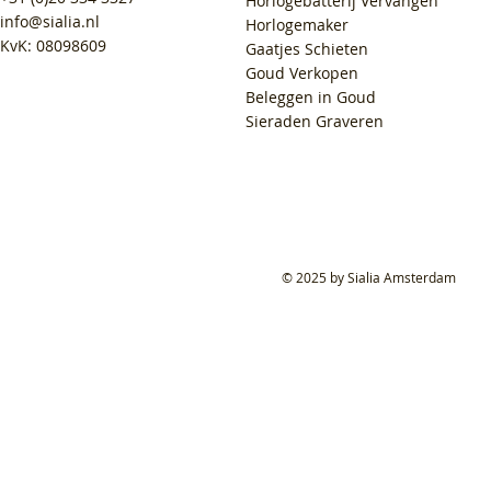
Horlogebatterij Vervangen
info@sialia.nl
Horlogemaker
KvK: 08098609
Gaatjes Schieten
Goud Verkopen
Beleggen in Goud
Sieraden Graveren
© 2025 by Sialia Amsterdam