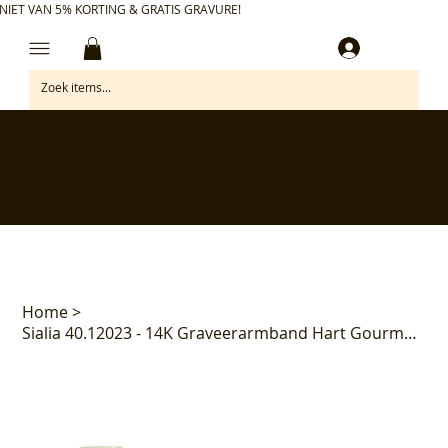
NIET VAN 5% KORTING & GRATIS GRAVURE!
Inloggen
✅ Gratis retourneren binnen 30 dagen
✅ Personaliseer je aankoop gratis
✅ Voor 17:00 besteld = morgen in huis*
✅ Klanten beoordelen ons met 4,7/5
Home
>
Sialia 40.12023 - 14K Graveerarmband Hart Gourmette 5.0mm