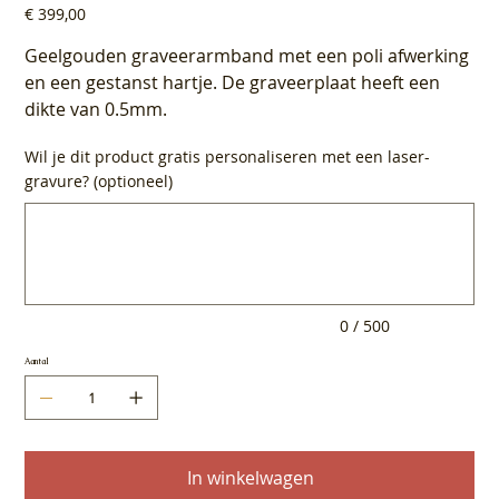
Prijs
€ 399,00
Geelgouden graveerarmband met een poli afwerking
en een gestanst hartje. De graveerplaat heeft een
dikte van 0.5mm.
Wil je dit product gratis personaliseren met een laser-
gravure? (optioneel)
Tot
500
tekens.
0 / 500
Aantal
In winkelwagen