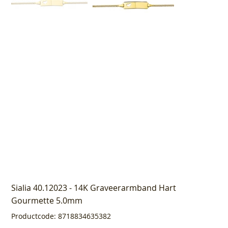
Sialia 40.12023 - 14K Graveerarmband Hart
Gourmette 5.0mm
Productcode
Productcode:
8718834635382
8718834635382