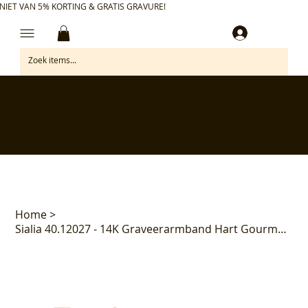
NIET VAN 5% KORTING & GRATIS GRAVURE!
Inloggen
✅ Gratis retourneren binnen 30 dagen
✅ Personaliseer je aankoop gratis
✅ Voor 17:00 besteld = morgen in huis*
✅ Klanten beoordelen ons met 4,7/5
Home
>
Sialia 40.12027 - 14K Graveerarmband Hart Gourmette 5.0mm