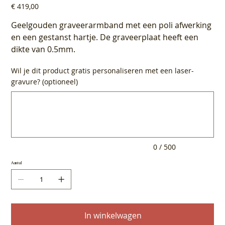
Prijs
€ 419,00
Geelgouden graveerarmband met een poli afwerking
en een gestanst hartje. De graveerplaat heeft een
dikte van 0.5mm.
Wil je dit product gratis personaliseren met een laser-
gravure? (optioneel)
Tot
500
tekens.
0 / 500
Aantal
In winkelwagen