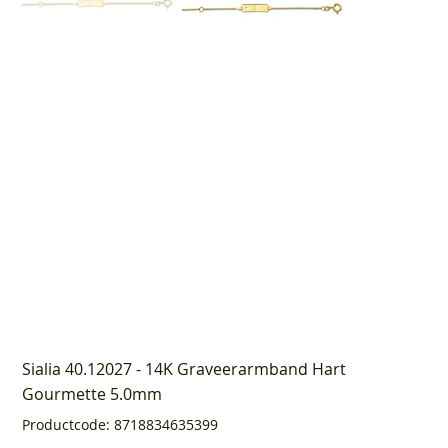
Sialia 40.12027 - 14K Graveerarmband Hart
Gourmette 5.0mm
Productcode
Productcode:
8718834635399
8718834635399