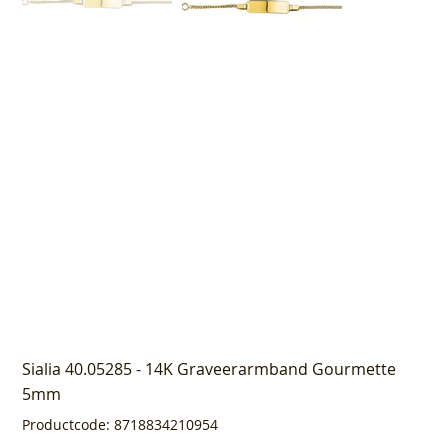
Sialia 40.05285 - 14K Graveerarmband Gourmette
5mm
Productcode
Productcode:
8718834210954
8718834210954