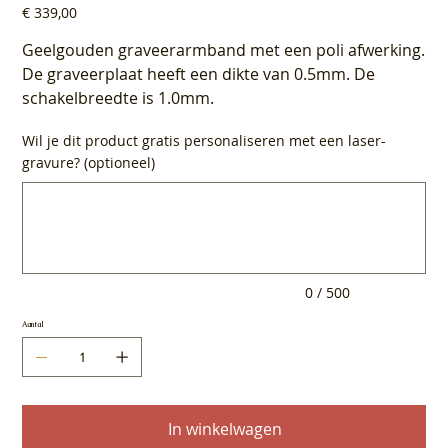
Prijs
€ 339,00
Geelgouden graveerarmband met een poli afwerking.
De graveerplaat heeft een dikte van 0.5mm. De
schakelbreedte is 1.0mm.
Wil je dit product gratis personaliseren met een laser-
gravure? (optioneel)
Tot
500
tekens.
0 / 500
Aantal
In winkelwagen