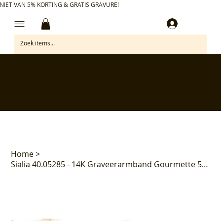
NIET VAN 5% KORTING & GRATIS GRAVURE!
Inloggen
✅ Gratis retourneren binnen 30 dagen
✅ Personaliseer je aankoop gratis
✅ Voor 17:00 besteld = morgen in huis*
✅ Klanten beoordelen ons met 4,7/5
Home
>
Sialia 40.05285 - 14K Graveerarmband Gourmette 5mm