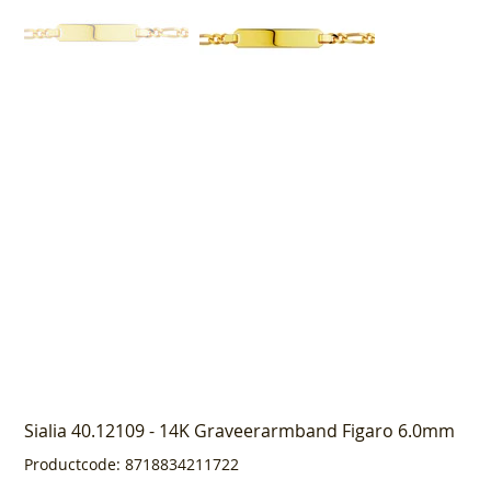
Sialia 40.12109 - 14K Graveerarmband Figaro 6.0mm
Productcode
Productcode:
8718834211722
8718834211722