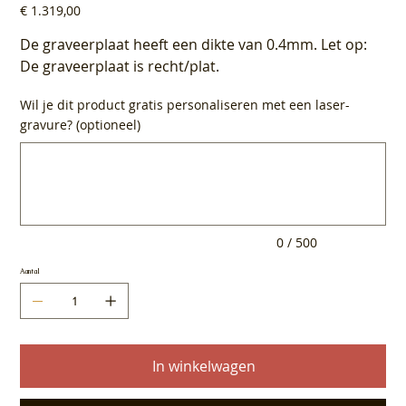
Prijs
€ 1.319,00
De graveerplaat heeft een dikte van 0.4mm. Let op:
De graveerplaat is recht/plat.
Wil je dit product gratis personaliseren met een laser-
gravure? (optioneel)
Tot
500
tekens.
0 / 500
Aantal
In winkelwagen