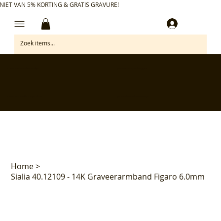
NIET VAN 5% KORTING & GRATIS GRAVURE!
Inloggen
✅ Gratis retourneren binnen 30 dagen
✅ Personaliseer je aankoop gratis
✅ Voor 17:00 besteld = morgen in huis*
✅ Klanten beoordelen ons met 4,7/5
Home
>
Sialia 40.12109 - 14K Graveerarmband Figaro 6.0mm