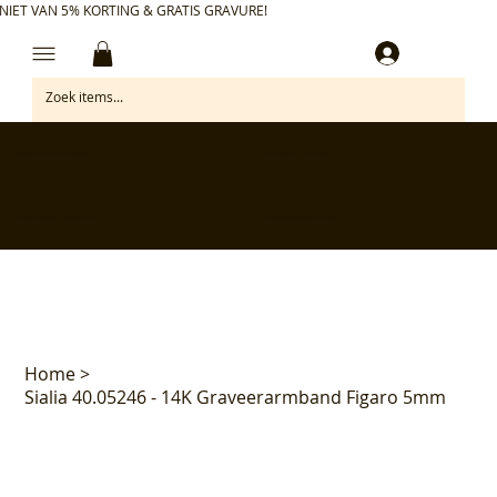
NIET VAN 5% KORTING & GRATIS GRAVURE!
Inloggen
✅ Gratis retourneren binnen 30 dagen
✅ Personaliseer je aankoop gratis
✅ Voor 17:00 besteld = morgen in huis*
✅ Klanten beoordelen ons met 4,7/5
Home
>
Sialia 40.05246 - 14K Graveerarmband Figaro 5mm