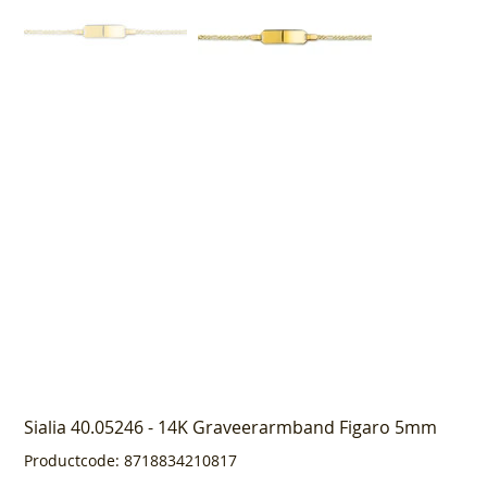
Sialia 40.05246 - 14K Graveerarmband Figaro 5mm
Productcode
Productcode:
8718834210817
8718834210817