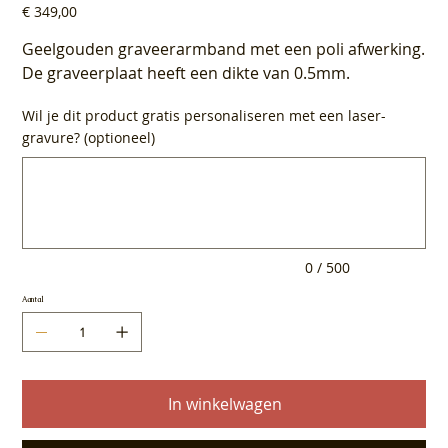
Prijs
€ 349,00
Geelgouden graveerarmband met een poli afwerking.
De graveerplaat heeft een dikte van 0.5mm.
Wil je dit product gratis personaliseren met een laser-
gravure? (optioneel)
Tot
500
tekens.
0 / 500
Aantal
In winkelwagen