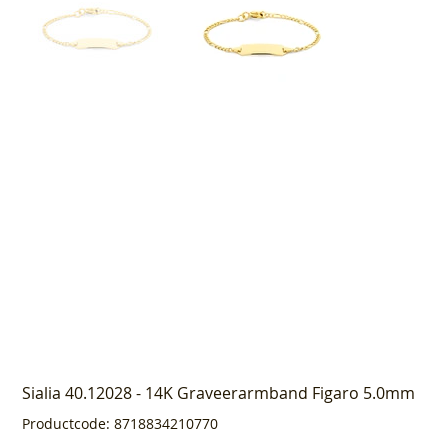
Sialia 40.12028 - 14K Graveerarmband Figaro 5.0mm
Productcode
Productcode:
8718834210770
8718834210770