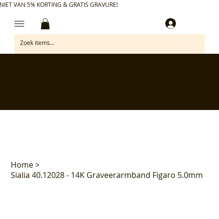
NIET VAN 5% KORTING & GRATIS GRAVURE!
Inloggen
✅ Gratis retourneren binnen 30 dagen
✅ Personaliseer je aankoop gratis
✅ Voor 17:00 besteld = morgen in huis*
✅ Klanten beoordelen ons met 4,7/5
Home
>
Sialia 40.12028 - 14K Graveerarmband Figaro 5.0mm