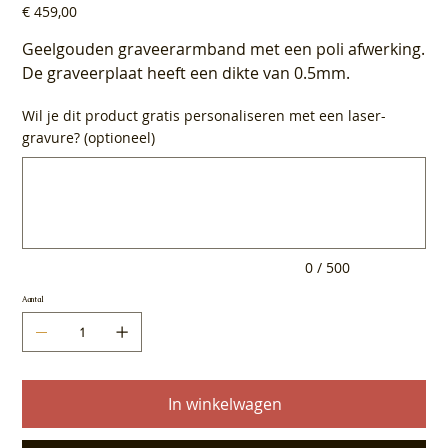
Prijs
€ 459,00
Geelgouden graveerarmband met een poli afwerking.
De graveerplaat heeft een dikte van 0.5mm.
Wil je dit product gratis personaliseren met een laser-
gravure? (optioneel)
Tot
500
tekens.
0 / 500
Aantal
In winkelwagen