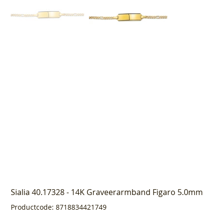
Sialia 40.17328 - 14K Graveerarmband Figaro 5.0mm
Productcode
Productcode:
8718834421749
8718834421749