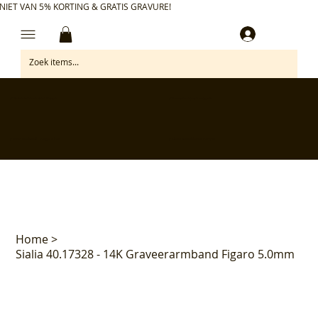
NIET VAN 5% KORTING & GRATIS GRAVURE!
Inloggen
✅ Gratis retourneren binnen 30 dagen
✅ Personaliseer je aankoop gratis
✅ Voor 17:00 besteld = morgen in huis*
✅ Klanten beoordelen ons met 4,7/5
Home
>
Sialia 40.17328 - 14K Graveerarmband Figaro 5.0mm