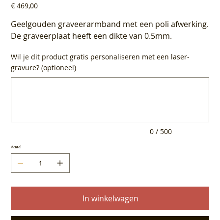
Prijs
€ 469,00
Geelgouden graveerarmband met een poli afwerking.
De graveerplaat heeft een dikte van 0.5mm.
Wil je dit product gratis personaliseren met een laser-
gravure? (optioneel)
Tot
500
tekens.
0 / 500
Aantal
In winkelwagen