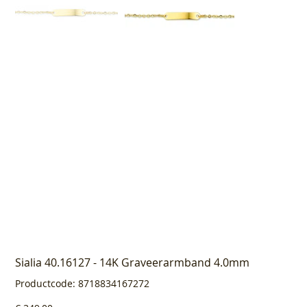
Sialia 40.16127 - 14K Graveerarmband 4.0mm
Productcode
Productcode:
8718834167272
8718834167272
Prijs