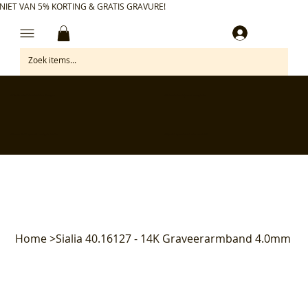
NIET VAN 5% KORTING & GRATIS GRAVURE!
Inloggen
✅ Gratis retourneren binnen 30 dagen
✅ Personaliseer je aankoop gratis
✅ Voor 17:00 besteld = morgen in huis*
✅ Klanten beoordelen ons met 4,7/5
Home
>
Sialia 40.16127 - 14K Graveerarmband 4.0mm