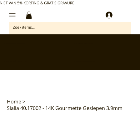
NIET VAN 5% KORTING & GRATIS GRAVURE!
Inloggen
✅ Gratis retourneren binnen 30 dagen
✅ Personaliseer je aankoop gratis
✅ Voor 17:00 besteld = morgen in huis*
✅ Klanten beoordelen ons met 4,7/5
Home
>
Sialia 40.17002 - 14K Gourmette Geslepen 3.9mm