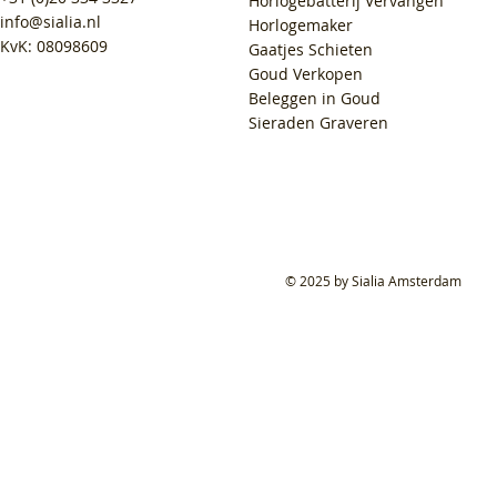
Horlogebatterij Vervangen
info@sialia.nl
Horlogemaker
KvK: 08098609
Gaatjes Schieten
Goud Verkopen
Beleggen in Goud
Sieraden Graveren
© 2025 by Sialia Amsterdam