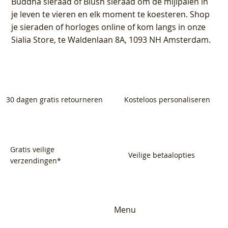
Buddha sieraad of Blush sieraad om de mijlpalen in
je leven te vieren en elk moment te koesteren. Shop
je sieraden of horloges online of kom langs in onze
Sialia Store, te Waldenlaan 8A, 1093 NH Amsterdam.
30 dagen gratis retourneren
Kosteloos personaliseren
Gratis veilige
Veilige betaalopties
verzendingen*
Menu