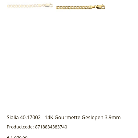
Sialia 40.17002 - 14K Gourmette Geslepen 3.9mm
Productcode
Productcode:
8718834383740
8718834383740
Prijs
€ 1.079,00