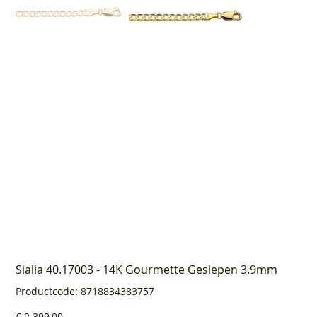
Sialia 40.17003 - 14K Gourmette Geslepen 3.9mm
Productcode
Productcode:
8718834383757
8718834383757
Prijs
€ 2.399,00