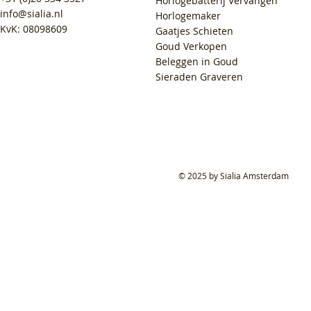
Horlogebatterij Vervangen
info@sialia.nl
Horlogemaker
KvK: 08098609
Gaatjes Schieten
Goud Verkopen
Beleggen in Goud
Sieraden Graveren
© 2025 by Sialia Amsterdam