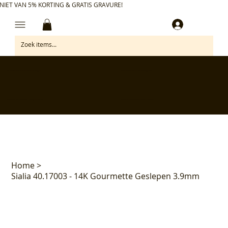
NIET VAN 5% KORTING & GRATIS GRAVURE!
Inloggen
✅ Gratis retourneren binnen 30 dagen
✅ Personaliseer je aankoop gratis
✅ Voor 17:00 besteld = morgen in huis*
✅ Klanten beoordelen ons met 4,7/5
Home
>
Sialia 40.17003 - 14K Gourmette Geslepen 3.9mm