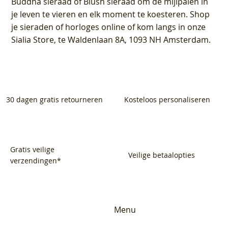
Buddha sieraad of Blush sieraad om de mijlpalen in
je leven te vieren en elk moment te koesteren. Shop
je sieraden of horloges online of kom langs in onze
Sialia Store, te Waldenlaan 8A, 1093 NH Amsterdam.
30 dagen gratis retourneren
Kosteloos personaliseren
Gratis veilige
Veilige betaalopties
verzendingen*
Menu