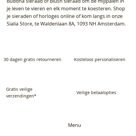
Buddha sieraad of Blush sieraad om de mijlpalen in
je leven te vieren en elk moment te koesteren. Shop
je sieraden of horloges online of kom langs in onze
Sialia Store, te Waldenlaan 8A, 1093 NH Amsterdam.
30 dagen gratis retourneren
Kosteloos personaliseren
Gratis veilige
Veilige betaalopties
verzendingen*
Menu