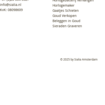
Horlogebatterij Vervangen
info@sialia.nl
Horlogemaker
KvK: 08098609
Gaatjes Schieten
Goud Verkopen
Beleggen in Goud
Sieraden Graveren
© 2025 by Sialia Amsterdam