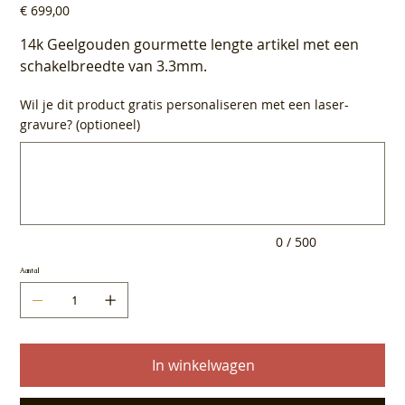
Prijs
€ 699,00
14k Geelgouden gourmette lengte artikel met een
schakelbreedte van 3.3mm.
Wil je dit product gratis personaliseren met een laser-
gravure? (optioneel)
Tot
500
tekens.
0 / 500
Aantal
In winkelwagen