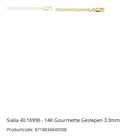
Sialia 40.16996 - 14K Gourmette Geslepen 3.3mm
Productcode
Productcode:
8718834640508
8718834640508