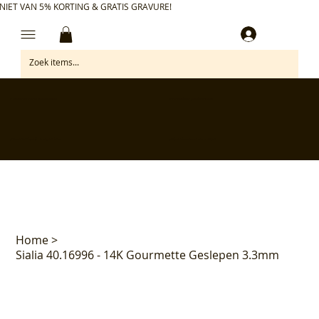
NIET VAN 5% KORTING & GRATIS GRAVURE!
Inloggen
✅ Gratis retourneren binnen 30 dagen
✅ Personaliseer je aankoop gratis
✅ Voor 17:00 besteld = morgen in huis*
✅ Klanten beoordelen ons met 4,7/5
Home
>
Sialia 40.16996 - 14K Gourmette Geslepen 3.3mm