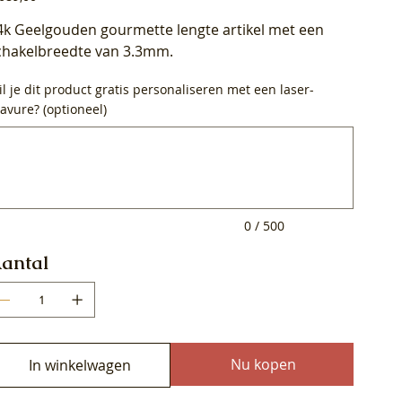
4k Geelgouden gourmette lengte artikel met een
chakelbreedte van 3.3mm.
l je dit product gratis personaliseren met een laser-
avure? (optioneel)
0
ens.
0 / 500
antal
Nu kopen
In winkelwagen