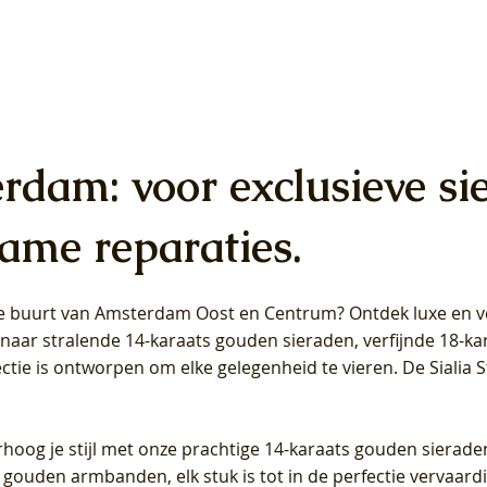
erdam: voor exclusieve si
ame reparaties.
 de buurt van Amsterdam
Oost
en
Centrum
? Ontdek luxe en ve
ab Diamonds Oorhangers
b Diamonds Ring LG1042Y –
b Diamonds Ring LG1044Y –
Blush Lab Diamonds Ring LG
Blush Lab Diamonds Oorkn
Blush Lab Diamonds Oorkn
t naar stralende 14-karaats gouden sieraden, verfijnde 18-k
S - Geelgoud (14k) met Lab
 (14k) met Lab grown
 (14k) met Lab grown
Geelgoud (14k) met Lab gro
LG7027Y - Geelgoud (14k) m
LG7026Y - Geelgoud (14k) m
ectie is ontworpen om elke gelegenheid te vieren.
De Sialia 
iamant
Diamant
grown Diamant
grown Diamant
Prijs
Prijs
Prijs
0
€ 649,00
€ 649,00
€ 549,00
rhoog je stijl met onze prachtige 14-karaats gouden sierade
 gouden armbanden, elk stuk is tot in de perfectie vervaard