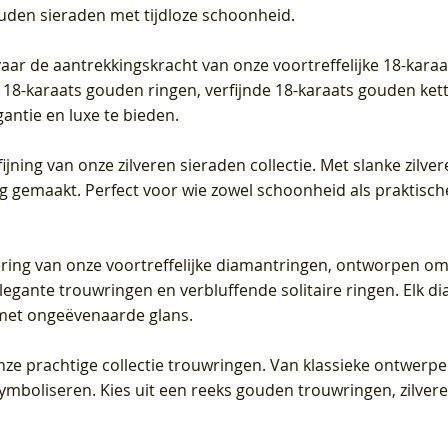
ouden sieraden met tijdloze schoonheid.
vaar de aantrekkingskracht van onze voortreffelijke 18-kar
te 18-karaats gouden ringen, verfijnde 18-karaats gouden k
gantie en luxe te bieden.
ijning van onze zilveren sieraden collectie. Met slanke zilvere
org gemaakt. Perfect voor wie zowel schoonheid als praktisc
tering van onze voortreffelijke diamantringen, ontworpen om
legante trouwringen en verbluffende solitaire ringen. Elk dia
met ongeëvenaarde glans.
 onze prachtige collectie trouwringen. Van klassieke ontwerp
 symboliseren. Kies uit een reeks gouden trouwringen, zilv