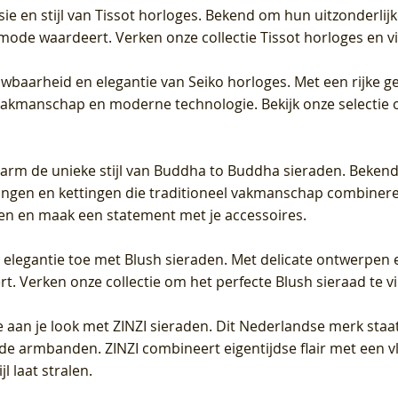
sie en stijl van Tissot horloges. Bekend om hun uitzonderli
 mode waardeert. Verken onze collectie Tissot horloges en vin
uwbaarheid en elegantie van Seiko horloges. Met een rijke ge
vakmanschap en moderne technologie. Bekijk onze selectie 
arm de unieke stijl van Buddha to Buddha sieraden. Bekend
gen en kettingen die traditioneel vakmanschap combineren 
en en maak een statement met je accessoires.
e elegantie toe met Blush sieraden. Met delicate ontwerpen 
 Verken onze collectie om het perfecte Blush sieraad te vind
 aan je look met ZINZI sieraden. Dit Nederlandse merk staat
de armbanden. ZINZI combineert eigentijdse flair met een vl
l laat stralen.