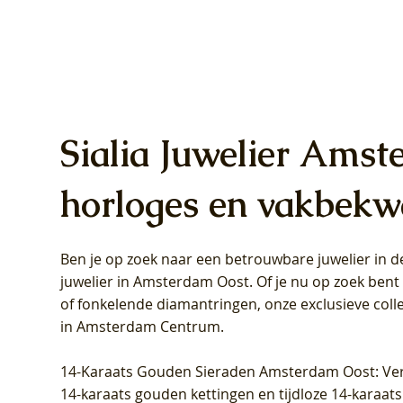
Sialia Juwelier Amst
horloges en vakbekw
Ben je op zoek naar een betrouwbare juwelier in
Blush Lab Diamonds Oorhangers
Blush Lab Diamonds Collier LG3019Y
Blush Lab Diamonds Ring LG1031Y -
Blush L
Blush La
Blush La
juwelier in Amsterdam Oost
. Of je nu op zoek ben
LG9006Y/S - Geelgoud (14k) met Lab
– Geelgoud (14k) met Lab grown
Geelgoud (14k) met Lab grown
LG9007Y/
Geelgoud
Geelgoud
of fonkelende diamantringen, onze exclusieve coll
grown Diamant
Diamant
Diamant
grown D
Diamant
Diamant
in Amsterdam Centrum
.
Prijs
Prijs
Prijs
Prijs
Prijs
Prijs
€ 349,00
€ 599,00
€ 849,00
€ 449,00
€ 899,00
€ 1.049,0
14-Karaats Gouden Sieraden Amsterdam Oost
: Ve
14-karaats gouden kettingen en tijdloze 14-karaats