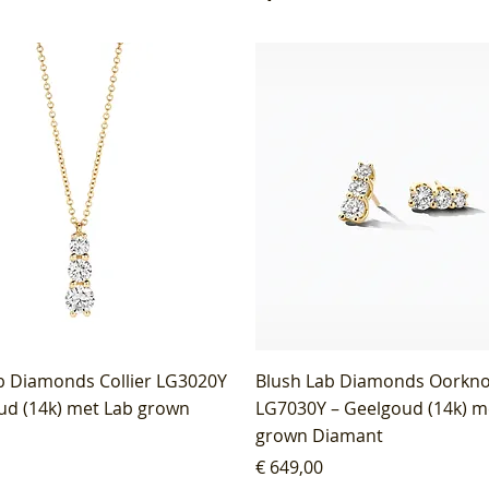
b Diamonds Collier LG3020Y
Blush Lab Diamonds Oorkn
ud (14k) met Lab grown
LG7030Y – Geelgoud (14k) m
grown Diamant
Prijs
€ 649,00