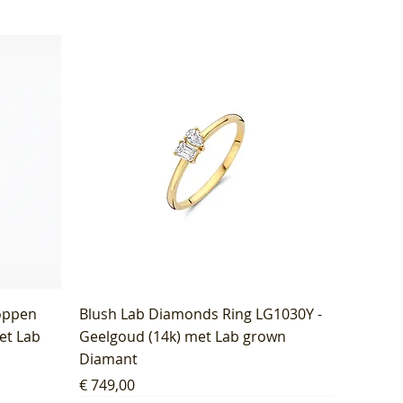
oppen
Blush Lab Diamonds Ring LG1030Y -
et Lab
Geelgoud (14k) met Lab grown
Diamant
Prijs
€ 749,00