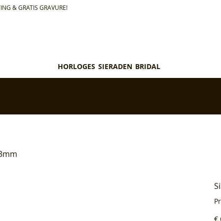
ING & GRATIS GRAVURE!
HORLOGES
SIERADEN
BRIDAL
teld = morgen in huis*
✅ Personaliseer je aankoop gratis
3.3mm
S
P
Pri
€ 