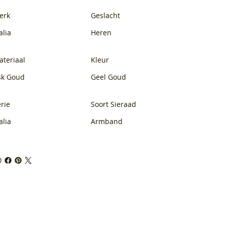
erk
Geslacht
alia
Heren
ateriaal
Kleur
4k Goud
Geel Goud
rie
Soort Sieraad
alia
Armband