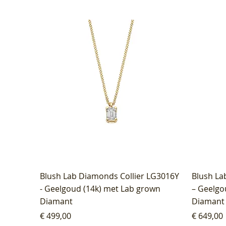
Blush Lab Diamonds Collier LG3016Y
Blush La
- Geelgoud (14k) met Lab grown
– Geelgo
Diamant
Diamant
Prijs
Prijs
€ 499,00
€ 649,00