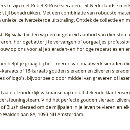
ers te zijn met Rebel & Rose sieraden. Dit Nederlandse merk 
 stijl benadrukken. Met een combinatie van robuuste materia
unieke, zelfverzekerde uitstraling. Ontdek de collectie en m
st
: Bij Sialia bieden wij een uitgebreid aanbod van diensten 
areren, horlogebatterij te vervangen of oorgaatjes professi
rouw op ons voor al je sieraden- en horloge reparaties en e
am helpt je graag bij het creëren van maatwerk sieraden die
raats of 18-karaats gouden sieraden en zilveren sieraden, 
es of logo's, bijvoorbeeld door middel van
graveren
of laser
jd aan uitzonderlijk vakmanschap en uitstekende
klantenser
dersteuningsteam. Vind het perfecte gouden sieraad, zilvere
f Blush sieraad om de mijlpalen in je leven te vieren en el
, te Waldenlaan 8A, 1093 NH Amsterdam.