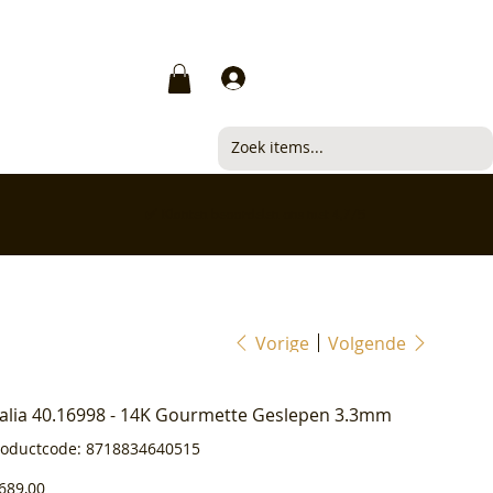
Inloggen
✅ Klanten beoordelen ons met 4,7/5
Vorige
Volgende
ialia 40.16998 - 14K Gourmette Geslepen 3.3mm
Productcode
roductcode:
8718834640515
8718834640515
js
689,00