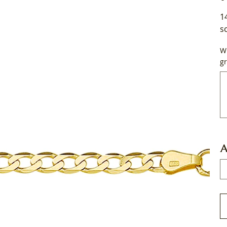
1
s
Wi
gr
Tot
50
tek
A