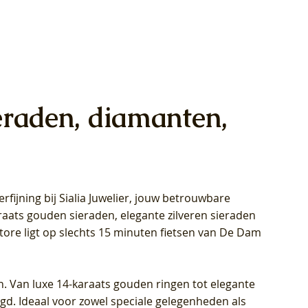
eraden, diamanten,
rfijning bij Sialia Juwelier,
jouw betrouwbare
1028Y -
oppen
oppen
Blush Lab Diamonds Collier LG3014Y
Blush Lab Diamonds Ring LG1029Y -
Blush Lab Diamonds Oorknoppen
araats gouden sieraden, elegante zilveren sieraden
wn
et Lab
et Lab
- Geelgoud (14k) met Lab grown
Geelgoud (14k) met Lab grown
LG7033Y – Geelgoud (14k) met Lab
Store ligt op slechts 15 minuten fietsen van De Dam
Diamant
Diamant
grown Diamant
Prijs
Prijs
Prijs
€ 449,00
€ 699,00
€ 799,00
n. Van luxe 14-karaats gouden ringen tot elegante
igd. Ideaal voor zowel speciale gelegenheden als