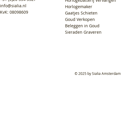
Horlogebatterij Vervangen
info@sialia.nl
Horlogemaker
KvK: 08098609
Gaatjes Schieten
Goud Verkopen
Beleggen in Goud
Sieraden Graveren
© 2025 by Sialia Amsterdam