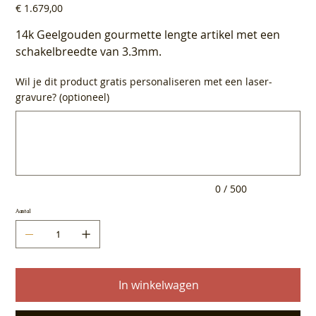
Prijs
€ 1.679,00
14k Geelgouden gourmette lengte artikel met een
schakelbreedte van 3.3mm.
Wil je dit product gratis personaliseren met een laser-
gravure? (optioneel)
Tot
500
tekens.
0 / 500
Aantal
In winkelwagen