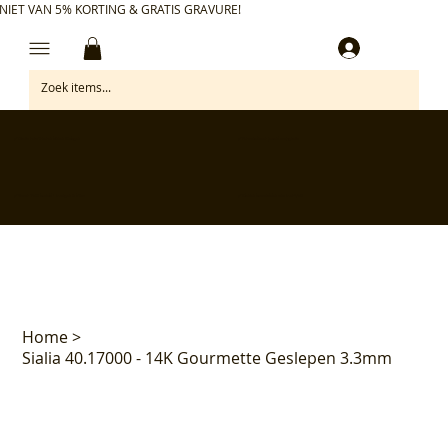
NIET VAN 5% KORTING & GRATIS GRAVURE!
Inloggen
✅ Gratis retourneren binnen 30 dagen
✅ Personaliseer je aankoop gratis
✅ Voor 17:00 besteld = morgen in huis*
✅ Klanten beoordelen ons met 4,7/5
Home
>
Sialia 40.17000 - 14K Gourmette Geslepen 3.3mm