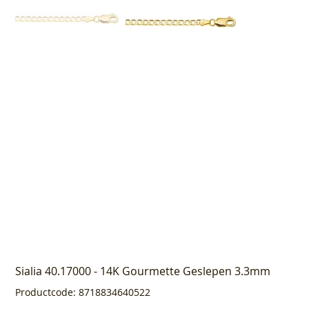
Sialia 40.17000 - 14K Gourmette Geslepen 3.3mm
Productcode
Productcode:
8718834640522
8718834640522