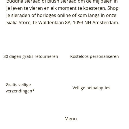
Buddha sieraad of Blush sieraad om de mijlpalen in
je leven te vieren en elk moment te koesteren. Shop
je sieraden of horloges online of kom langs in onze
Sialia Store, te Waldenlaan 8A, 1093 NH Amsterdam.
30 dagen gratis retourneren
Kosteloos personaliseren
Gratis veilige
Veilige betaalopties
verzendingen*
Menu