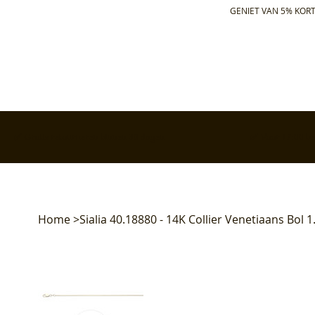
GENIET VAN 5% KORT
✅ Gratis retourneren binnen 30 dagen
✅ Voor 17:00 bes
Home
>
Sialia 40.18880 - 14K Collier Venetiaans Bol