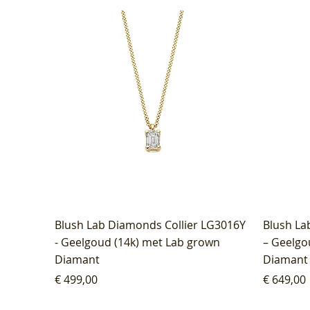
Blush Lab Diamonds Collier LG3016Y
Blush La
- Geelgoud (14k) met Lab grown
– Geelgo
Diamant
Diamant
Prijs
Prijs
€ 499,00
€ 649,00