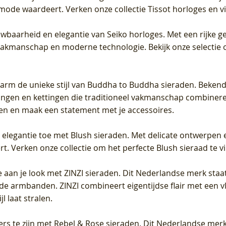
 mode waardeert. Verken onze collectie Tissot horloges en vin
uwbaarheid en elegantie van Seiko horloges. Met een rijke ge
vakmanschap en moderne technologie. Bekijk onze selectie 
arm de unieke stijl van Buddha to Buddha sieraden. Bekend
gen en kettingen die traditioneel vakmanschap combineren 
en en maak een statement met je accessoires.
e elegantie toe met Blush sieraden. Met delicate ontwerpen 
 Verken onze collectie om het perfecte Blush sieraad te vind
 aan je look met ZINZI sieraden. Dit Nederlandse merk staat
de armbanden. ZINZI combineert eigentijdse flair met een vl
l laat stralen.
ers te zijn met Rebel & Rose sieraden. Dit Nederlandse merk 