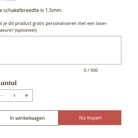
e schakelbreedte is 1.5mm.
l je dit product gratis personaliseren met een laser-
avure? (optioneel)
0
ens.
0 / 500
antal
Nu kopen
In winkelwagen