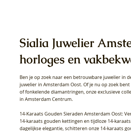
Sialia Juwelier Amst
horloges en vakbekw
Ben je op zoek naar een betrouwbare juwelier in
Blush Lab Diamonds Oorhangers
Blush Lab Diamonds Collier LG3019Y
Blush Lab Diamonds Ring LG1031Y -
Blush L
Blush La
Blush La
juwelier in Amsterdam Oost
. Of je nu op zoek ben
LG9006Y/S - Geelgoud (14k) met Lab
– Geelgoud (14k) met Lab grown
Geelgoud (14k) met Lab grown
LG9007Y/
Geelgoud
Geelgoud
of fonkelende diamantringen, onze exclusieve coll
grown Diamant
Diamant
Diamant
grown D
Diamant
Diamant
in Amsterdam Centrum
.
Prijs
Prijs
Prijs
Prijs
Prijs
Prijs
€ 349,00
€ 599,00
€ 849,00
€ 449,00
€ 899,00
€ 1.049,0
14-Karaats Gouden Sieraden Amsterdam Oost
: Ve
14-karaats gouden kettingen en tijdloze 14-karaats
dagelijkse elegantie, schitteren onze 14-karaats g