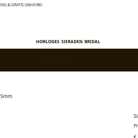
ING & GRATIS GRAVURE!
HORLOGES
SIERADEN
BRIDAL
teld = morgen in huis*
✅ Personaliseer je aankoop gratis
 1.5mm
S
P
Pri
€ 