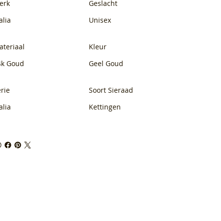
erk
Geslacht
alia
Unisex
ateriaal
Kleur
4k Goud
Geel Goud
rie
Soort Sieraad
alia
Kettingen