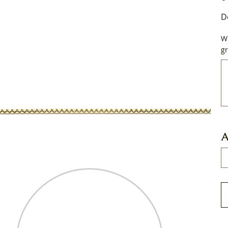
D
Wi
gr
Tot
50
tek
A