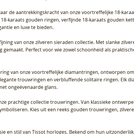
vaar de aantrekkingskracht van onze voortreffelijke 18-kar
te 18-karaats gouden ringen, verfijnde 18-karaats gouden k
gantie en luxe te bieden.
ijning van onze zilveren sieraden collectie. Met slanke zilvere
org gemaakt. Perfect voor wie zowel schoonheid als praktisc
tering van onze voortreffelijke diamantringen, ontworpen om
legante trouwringen en verbluffende solitaire ringen. Elk dia
met ongeëvenaarde glans.
 onze prachtige collectie trouwringen. Van klassieke ontwerp
 symboliseren. Kies uit een reeks gouden trouwringen, zilv
sie en stijl van Tissot horloges. Bekend om hun uitzonderli