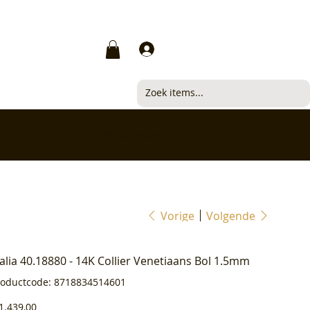
Inloggen
✅ Klanten beoordelen ons met 4,7/5
Vorige
Volgende
ialia 40.18880 - 14K Collier Venetiaans Bol 1.5mm
Productcode
roductcode:
8718834514601
8718834514601
js
1.439,00