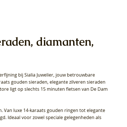
eraden, diamanten,
rfijning bij Sialia Juwelier,
jouw betrouwbare
1028Y -
oppen
oppen
Blush Lab Diamonds Collier LG3014Y
Blush Lab Diamonds Ring LG1029Y -
Blush Lab Diamonds Oorknoppen
araats gouden sieraden, elegante zilveren sieraden
wn
et Lab
et Lab
- Geelgoud (14k) met Lab grown
Geelgoud (14k) met Lab grown
LG7033Y – Geelgoud (14k) met Lab
Store ligt op slechts 15 minuten fietsen van De Dam
Diamant
Diamant
grown Diamant
Prijs
Prijs
Prijs
€ 449,00
€ 699,00
€ 799,00
n. Van luxe 14-karaats gouden ringen tot elegante
igd. Ideaal voor zowel speciale gelegenheden als