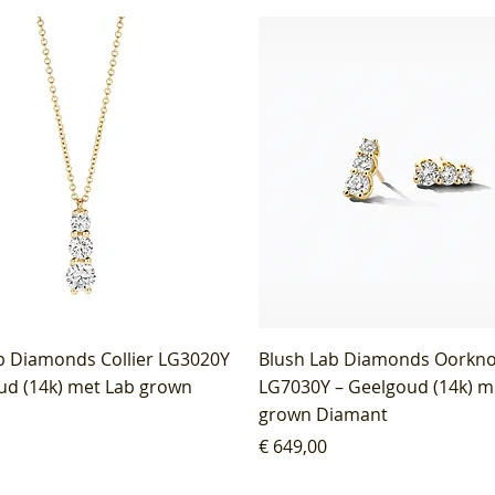
b Diamonds Collier LG3020Y
Blush Lab Diamonds Oorkn
ud (14k) met Lab grown
LG7030Y – Geelgoud (14k) m
grown Diamant
Prijs
€ 649,00