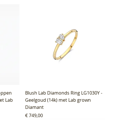
oppen
Blush Lab Diamonds Ring LG1030Y -
et Lab
Geelgoud (14k) met Lab grown
Diamant
Prijs
€ 749,00