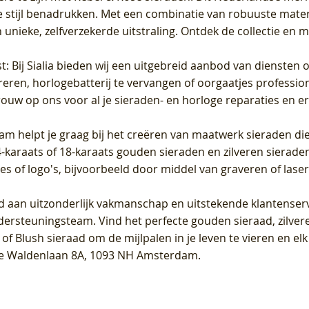
 stijl benadrukken. Met een combinatie van robuuste materia
unieke, zelfverzekerde uitstraling. Ontdek de collectie en m
st
: Bij Sialia bieden wij een uitgebreid aanbod van diensten 
areren, horlogebatterij te vervangen of oorgaatjes professi
rouw op ons voor al je sieraden- en horloge reparaties en e
am helpt je graag bij het creëren van maatwerk sieraden die
raats of 18-karaats gouden sieraden en zilveren sieraden, 
es of logo's, bijvoorbeeld door middel van
graveren
of laser
jd aan uitzonderlijk vakmanschap en uitstekende
klantenser
dersteuningsteam. Vind het perfecte gouden sieraad, zilvere
f Blush sieraad om de mijlpalen in je leven te vieren en el
, te Waldenlaan 8A, 1093 NH Amsterdam.