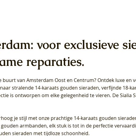
erdam: voor exclusieve si
ame reparaties.
 de buurt van Amsterdam
Oost
en
Centrum
? Ontdek luxe en ve
ab Diamonds Oorhangers
b Diamonds Ring LG1042Y –
b Diamonds Ring LG1044Y –
Blush Lab Diamonds Ring LG
Blush Lab Diamonds Oorkn
Blush Lab Diamonds Oorkn
t naar stralende 14-karaats gouden sieraden, verfijnde 18-k
S - Geelgoud (14k) met Lab
 (14k) met Lab grown
 (14k) met Lab grown
Geelgoud (14k) met Lab gro
LG7027Y - Geelgoud (14k) m
LG7026Y - Geelgoud (14k) m
ectie is ontworpen om elke gelegenheid te vieren.
De Sialia 
iamant
Diamant
grown Diamant
grown Diamant
Prijs
Prijs
Prijs
0
€ 649,00
€ 649,00
€ 549,00
rhoog je stijl met onze prachtige 14-karaats gouden sierade
 gouden armbanden, elk stuk is tot in de perfectie vervaard
ouden sieraden met tijdloze schoonheid.