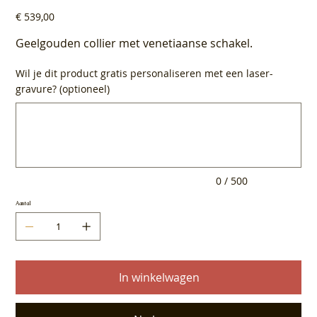
Prijs
€ 539,00
Geelgouden collier met venetiaanse schakel.
Wil je dit product gratis personaliseren met een laser-
gravure? (optioneel)
Tot
500
tekens.
0 / 500
Aantal
In winkelwagen