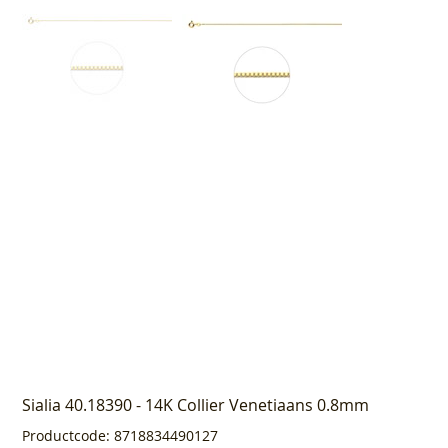
Sialia 40.18390 - 14K Collier Venetiaans 0.8mm
Productcode
Productcode:
8718834490127
8718834490127