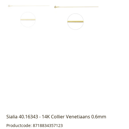
Sialia 40.16343 - 14K Collier Venetiaans 0.6mm
Productcode
Productcode:
8718834357123
8718834357123