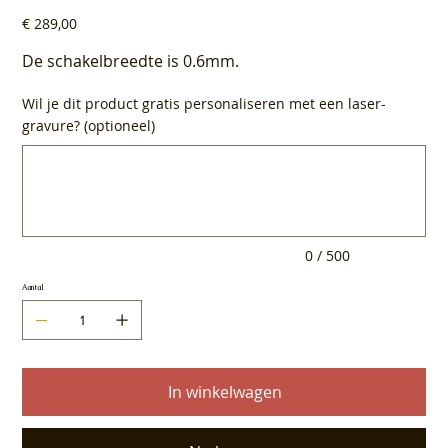
Prijs
€ 289,00
De schakelbreedte is 0.6mm.
Wil je dit product gratis personaliseren met een laser-
gravure? (optioneel)
Tot
500
tekens.
0 / 500
Aantal
In winkelwagen