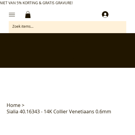
NIET VAN 5% KORTING & GRATIS GRAVURE!
Inloggen
✅ Gratis retourneren binnen 30 dagen
✅ Personaliseer je aankoop gratis
✅ Voor 17:00 besteld = morgen in huis*
✅ Klanten beoordelen ons met 4,7/5
Home
>
Sialia 40.16343 - 14K Collier Venetiaans 0.6mm