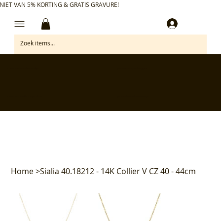
NIET VAN 5% KORTING & GRATIS GRAVURE!
Inloggen
✅ Gratis retourneren binnen 30 dagen
✅ Personaliseer je aankoop gratis
✅ Voor 17:00 besteld = morgen in huis*
✅ Klanten beoordelen ons met 4,7/5
Home
>
Sialia 40.18212 - 14K Collier V CZ 40 - 44cm