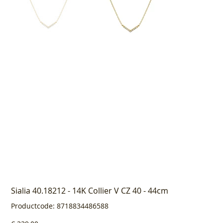
Sialia 40.18212 - 14K Collier V CZ 40 - 44cm
Productcode
Productcode:
8718834486588
8718834486588
Prijs