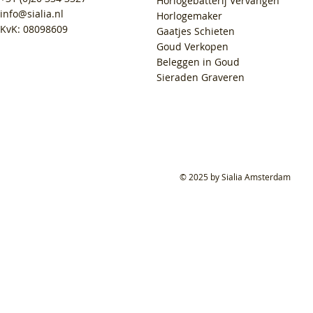
Horlogebatterij Vervangen
info@sialia.nl
Horlogemaker
KvK: 08098609
Gaatjes Schieten
Goud Verkopen
Beleggen in Goud
Sieraden Graveren
© 2025 by Sialia Amsterdam