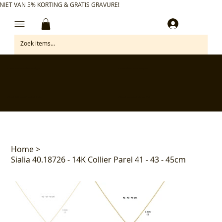
NIET VAN 5% KORTING & GRATIS GRAVURE!
Inloggen
✅ Gratis retourneren binnen 30 dagen
✅ Personaliseer je aankoop gratis
✅ Voor 17:00 besteld = morgen in huis*
✅ Klanten beoordelen ons met 4,7/5
Home
>
Sialia 40.18726 - 14K Collier Parel 41 - 43 - 45cm