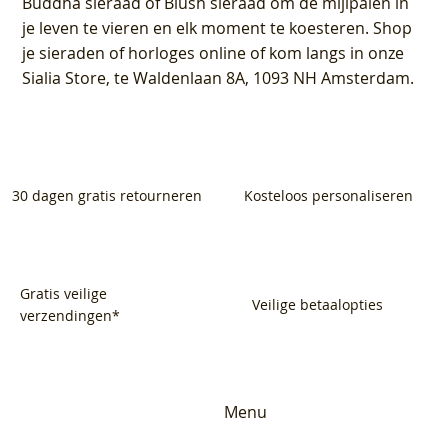
Buddha sieraad of Blush sieraad om de mijlpalen in
je leven te vieren en elk moment te koesteren. Shop
je sieraden of horloges online of kom langs in onze
Sialia Store, te Waldenlaan 8A, 1093 NH Amsterdam.
30 dagen gratis retourneren
Kosteloos personaliseren
Gratis veilige
Veilige betaalopties
verzendingen*
Menu