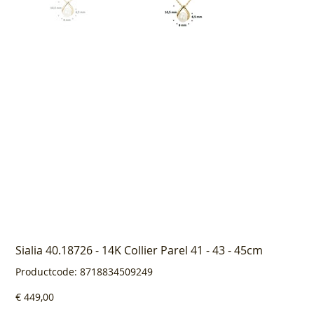
Sialia 40.18726 - 14K Collier Parel 41 - 43 - 45cm
Productcode
Productcode:
8718834509249
8718834509249
Prijs
€ 449,00