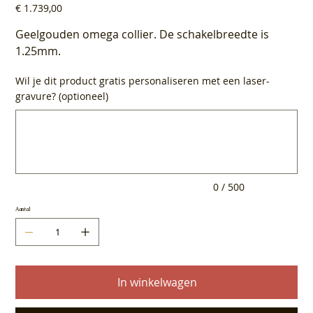
Prijs
€ 1.739,00
Geelgouden omega collier. De schakelbreedte is
1.25mm.
Wil je dit product gratis personaliseren met een laser-
gravure? (optioneel)
Tot
500
tekens.
0 / 500
Aantal
In winkelwagen