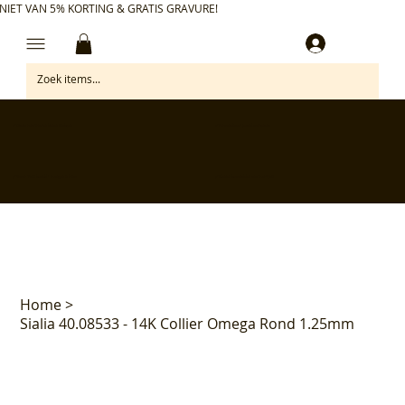
NIET VAN 5% KORTING & GRATIS GRAVURE!
Inloggen
✅ Gratis retourneren binnen 30 dagen
✅ Personaliseer je aankoop gratis
✅ Voor 17:00 besteld = morgen in huis*
✅ Klanten beoordelen ons met 4,7/5
Home
>
Sialia 40.08533 - 14K Collier Omega Rond 1.25mm