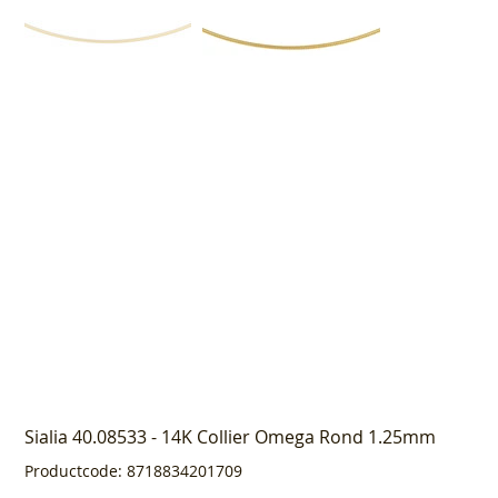
Sialia 40.08533 - 14K Collier Omega Rond 1.25mm
Productcode
Productcode:
8718834201709
8718834201709