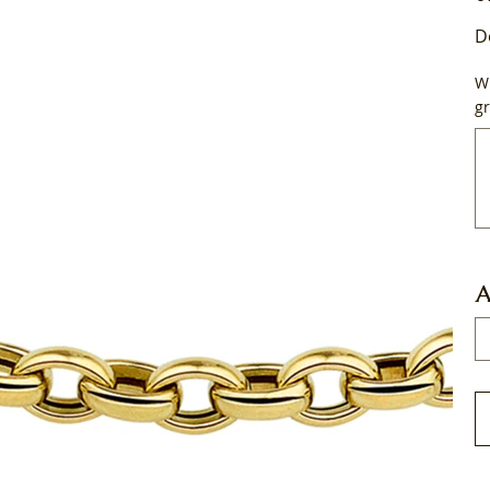
D
Wi
gr
Tot
50
tek
A