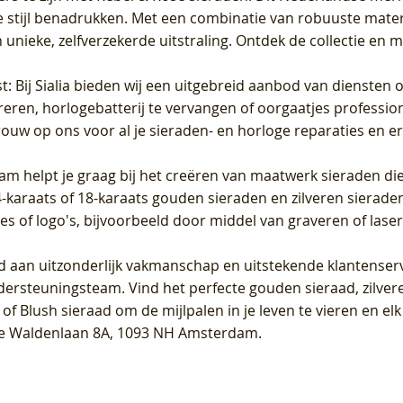
 stijl benadrukken. Met een combinatie van robuuste materia
unieke, zelfverzekerde uitstraling. Ontdek de collectie en m
st
: Bij Sialia bieden wij een uitgebreid aanbod van diensten 
areren, horlogebatterij te vervangen of oorgaatjes professi
rouw op ons voor al je sieraden- en horloge reparaties en e
am helpt je graag bij het creëren van maatwerk sieraden die
raats of 18-karaats gouden sieraden en zilveren sieraden, 
es of logo's, bijvoorbeeld door middel van
graveren
of laser
jd aan uitzonderlijk vakmanschap en uitstekende
klantenser
dersteuningsteam. Vind het perfecte gouden sieraad, zilvere
f Blush sieraad om de mijlpalen in je leven te vieren en el
, te Waldenlaan 8A, 1093 NH Amsterdam.