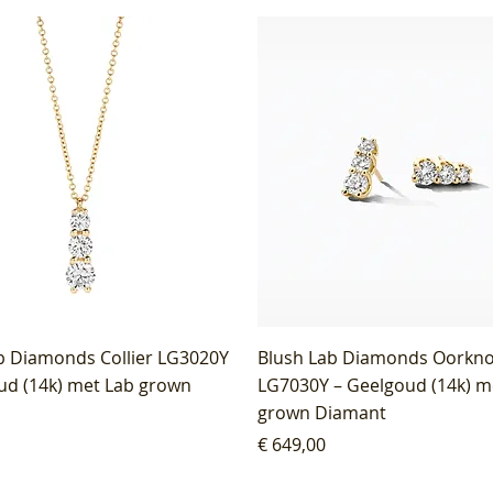
b Diamonds Collier LG3020Y
Blush Lab Diamonds Oorkn
ud (14k) met Lab grown
LG7030Y – Geelgoud (14k) m
grown Diamant
Prijs
€ 649,00