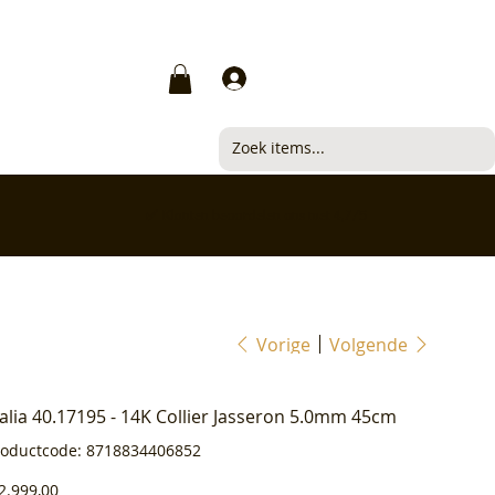
Inloggen
✅ Klanten beoordelen ons met 4,7/5
Vorige
Volgende
ialia 40.17195 - 14K Collier Jasseron 5.0mm 45cm
Productcode
roductcode:
8718834406852
8718834406852
js
2.999,00