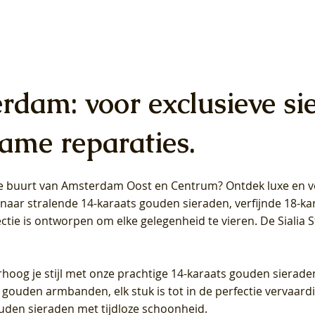
erdam: voor exclusieve si
ame reparaties.
 de buurt van Amsterdam
Oost
en
Centrum
? Ontdek luxe en ve
ab Diamonds Oorhangers
b Diamonds Ring LG1042Y –
b Diamonds Ring LG1044Y –
Blush Lab Diamonds Ring LG
Blush Lab Diamonds Oorkn
Blush Lab Diamonds Oorkn
t naar stralende 14-karaats gouden sieraden, verfijnde 18-k
S - Geelgoud (14k) met Lab
 (14k) met Lab grown
 (14k) met Lab grown
Geelgoud (14k) met Lab gro
LG7027Y - Geelgoud (14k) m
LG7026Y - Geelgoud (14k) m
ectie is ontworpen om elke gelegenheid te vieren.
De Sialia 
iamant
Diamant
grown Diamant
grown Diamant
Prijs
Prijs
Prijs
0
€ 649,00
€ 649,00
€ 549,00
rhoog je stijl met onze prachtige 14-karaats gouden sierade
 gouden armbanden, elk stuk is tot in de perfectie vervaard
ouden sieraden met tijdloze schoonheid.