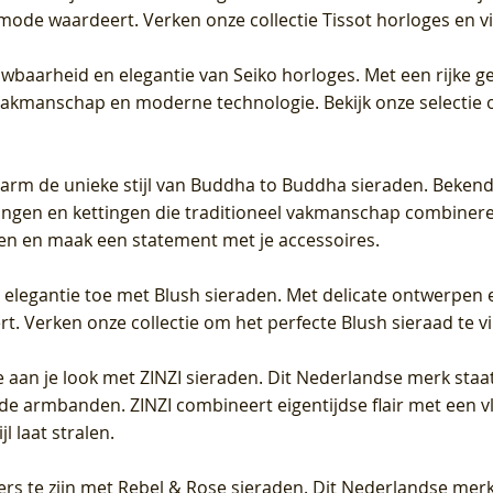
 mode waardeert. Verken onze collectie Tissot horloges en vin
uwbaarheid en elegantie van Seiko horloges. Met een rijke ge
vakmanschap en moderne technologie. Bekijk onze selectie 
arm de unieke stijl van Buddha to Buddha sieraden. Bekend
gen en kettingen die traditioneel vakmanschap combineren 
en en maak een statement met je accessoires.
e elegantie toe met Blush sieraden. Met delicate ontwerpen 
 Verken onze collectie om het perfecte Blush sieraad te vind
 aan je look met ZINZI sieraden. Dit Nederlandse merk staat
de armbanden. ZINZI combineert eigentijdse flair met een vl
l laat stralen.
ers te zijn met Rebel & Rose sieraden. Dit Nederlandse merk 