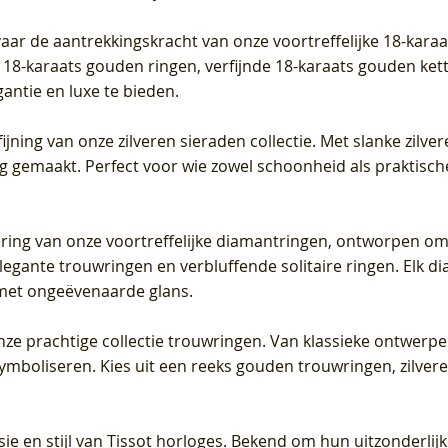
vaar de aantrekkingskracht van onze voortreffelijke 18-kar
te 18-karaats gouden ringen, verfijnde 18-karaats gouden k
gantie en luxe te bieden.
ijning van onze zilveren sieraden collectie. Met slanke zilvere
org gemaakt. Perfect voor wie zowel schoonheid als praktisc
tering van onze voortreffelijke diamantringen, ontworpen om
legante trouwringen en verbluffende solitaire ringen. Elk dia
met ongeëvenaarde glans.
 onze prachtige collectie trouwringen. Van klassieke ontwerp
 symboliseren. Kies uit een reeks gouden trouwringen, zilv
sie en stijl van Tissot horloges. Bekend om hun uitzonderli