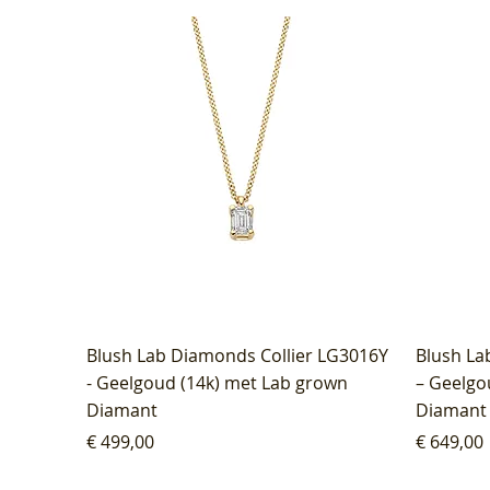
Blush Lab Diamonds Collier LG3016Y
Blush La
- Geelgoud (14k) met Lab grown
– Geelgo
Diamant
Diamant
Prijs
Prijs
€ 499,00
€ 649,00