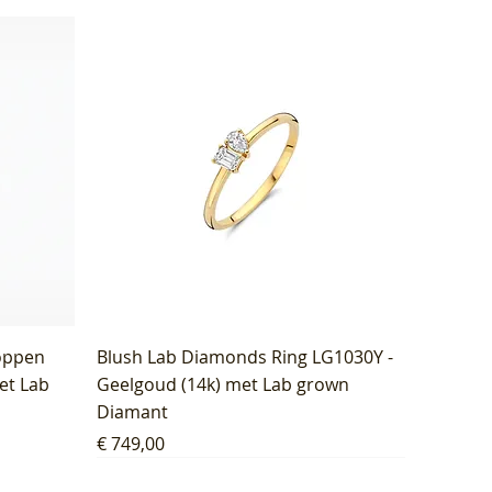
oppen
Blush Lab Diamonds Ring LG1030Y -
et Lab
Geelgoud (14k) met Lab grown
Diamant
Prijs
€ 749,00