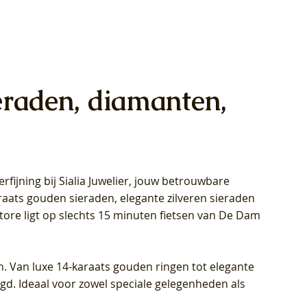
eraden, diamanten,
rfijning bij Sialia Juwelier,
jouw betrouwbare
1028Y -
oppen
oppen
Blush Lab Diamonds Collier LG3014Y
Blush Lab Diamonds Ring LG1029Y -
Blush Lab Diamonds Oorknoppen
araats gouden sieraden, elegante zilveren sieraden
wn
et Lab
et Lab
- Geelgoud (14k) met Lab grown
Geelgoud (14k) met Lab grown
LG7033Y – Geelgoud (14k) met Lab
Store ligt op slechts 15 minuten fietsen van De Dam
Diamant
Diamant
grown Diamant
Prijs
Prijs
Prijs
€ 449,00
€ 699,00
€ 799,00
n. Van luxe 14-karaats gouden ringen tot elegante
igd. Ideaal voor zowel speciale gelegenheden als