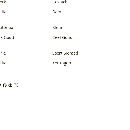
erk
Geslacht
alia
Dames
ateriaal
Kleur
4k Goud
Geel Goud
rie
Soort Sieraad
alia
Kettingen