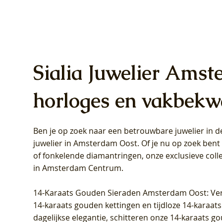
Sialia Juwelier Amst
horloges en vakbekw
Ben je op zoek naar een betrouwbare juwelier in
Blush Lab Diamonds Oorhangers
Blush Lab Diamonds Collier LG3019Y
Blush Lab Diamonds Ring LG1031Y -
Blush L
Blush La
Blush La
juwelier in Amsterdam Oost
. Of je nu op zoek ben
LG9006Y/S - Geelgoud (14k) met Lab
– Geelgoud (14k) met Lab grown
Geelgoud (14k) met Lab grown
LG9007Y/
Geelgoud
Geelgoud
of fonkelende diamantringen, onze exclusieve coll
grown Diamant
Diamant
Diamant
grown D
Diamant
Diamant
in Amsterdam Centrum
.
Prijs
Prijs
Prijs
Prijs
Prijs
Prijs
€ 349,00
€ 599,00
€ 849,00
€ 449,00
€ 899,00
€ 1.049,0
14-Karaats Gouden Sieraden Amsterdam Oost
: Ve
14-karaats gouden kettingen en tijdloze 14-karaats
dagelijkse elegantie, schitteren onze 14-karaats g