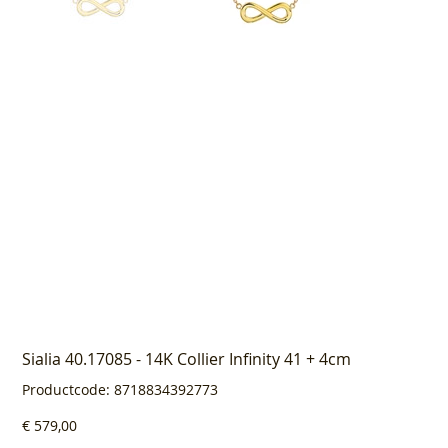
Sialia 40.17085 - 14K Collier Infinity 41 + 4cm
Productcode
Productcode:
8718834392773
8718834392773
Prijs
€ 579,00