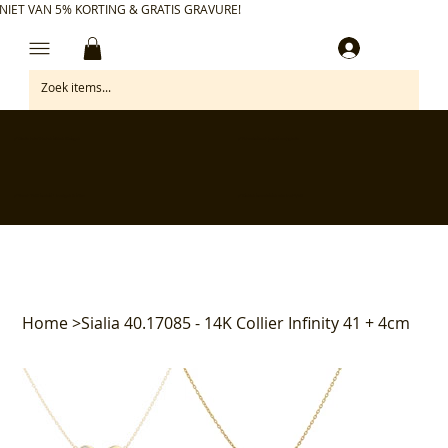
NIET VAN 5% KORTING & GRATIS GRAVURE!
Inloggen
✅ Gratis retourneren binnen 30 dagen
✅ Personaliseer je aankoop gratis
✅ Voor 17:00 besteld = morgen in huis*
✅ Klanten beoordelen ons met 4,7/5
Home
>
Sialia 40.17085 - 14K Collier Infinity 41 + 4cm