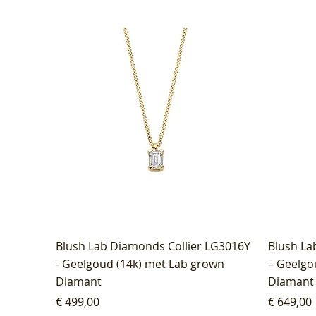
Blush Lab Diamonds Collier LG3016Y
Blush La
- Geelgoud (14k) met Lab grown
– Geelgo
Diamant
Diamant
Prijs
Prijs
€ 499,00
€ 649,00