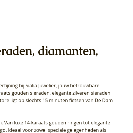
eraden, diamanten,
rfijning bij Sialia Juwelier,
jouw betrouwbare
1028Y -
oppen
oppen
Blush Lab Diamonds Collier LG3014Y
Blush Lab Diamonds Ring LG1029Y -
Blush Lab Diamonds Oorknoppen
araats gouden sieraden, elegante zilveren sieraden
wn
et Lab
et Lab
- Geelgoud (14k) met Lab grown
Geelgoud (14k) met Lab grown
LG7033Y – Geelgoud (14k) met Lab
Store ligt op slechts 15 minuten fietsen van De Dam
Diamant
Diamant
grown Diamant
Prijs
Prijs
Prijs
€ 449,00
€ 699,00
€ 799,00
n. Van luxe 14-karaats gouden ringen tot elegante
igd. Ideaal voor zowel speciale gelegenheden als