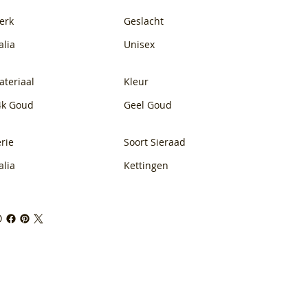
erk
Geslacht
alia
Unisex
ateriaal
Kleur
4k Goud
Geel Goud
rie
Soort Sieraad
alia
Kettingen