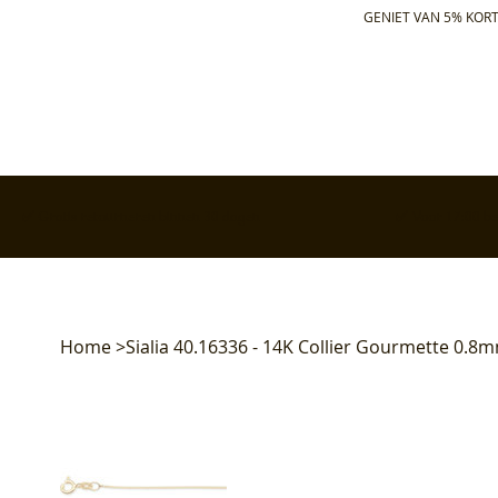
GENIET VAN 5% KORT
✅ Gratis retourneren binnen 30 dagen
✅ Voor 17:00 bes
Home
>
Sialia 40.16336 - 14K Collier Gourmette 0.8