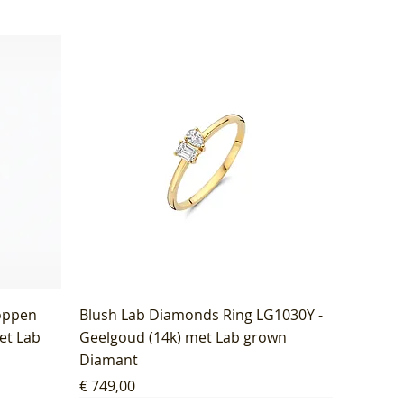
oppen
Blush Lab Diamonds Ring LG1030Y -
et Lab
Geelgoud (14k) met Lab grown
Diamant
Prijs
€ 749,00