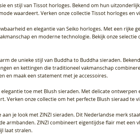
sie en stijl van Tissot horloges. Bekend om hun uitzonderli
 mode waardeert. Verken onze collectie Tissot horloges en vin
uwbaarheid en elegantie van Seiko horloges. Met een rijke ge
vakmanschap en moderne technologie. Bekijk onze selectie 
arm de unieke stijl van Buddha to Buddha sieraden. Bekend
gen en kettingen die traditioneel vakmanschap combineren 
en en maak een statement met je accessoires.
e elegantie toe met Blush sieraden. Met delicate ontwerpen 
 Verken onze collectie om het perfecte Blush sieraad te vind
 aan je look met ZINZI sieraden. Dit Nederlandse merk staat
de armbanden. ZINZI combineert eigentijdse flair met een vl
l laat stralen.