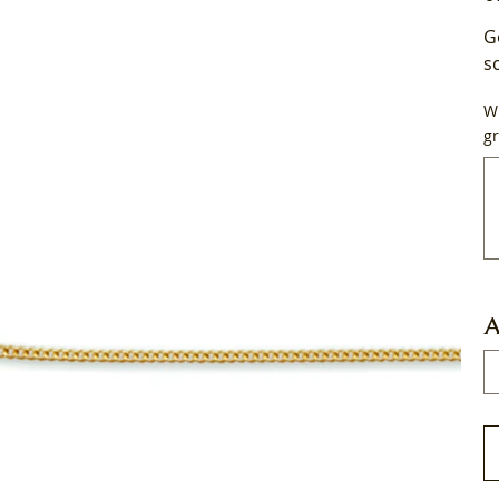
G
s
Wi
gr
Tot
50
tek
A