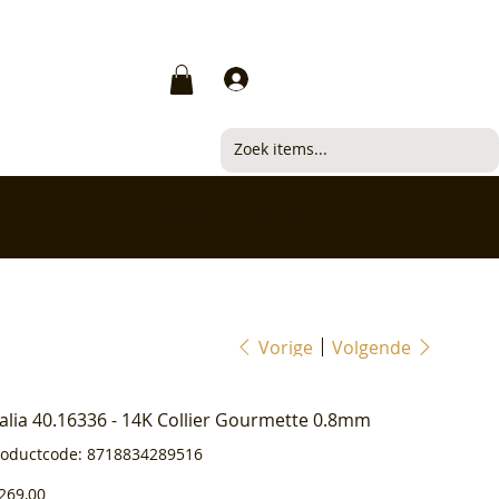
Inloggen
✅ Klanten beoordelen ons met 4,7/5
Vorige
Volgende
ialia 40.16336 - 14K Collier Gourmette 0.8mm
Productcode
roductcode:
8718834289516
8718834289516
js
269,00