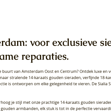
erdam: voor exclusieve si
ame reparaties.
 de buurt van Amsterdam
Oost
en
Centrum
? Ontdek luxe en ve
ab Diamonds Oorhangers
b Diamonds Ring LG1042Y –
b Diamonds Ring LG1044Y –
Blush Lab Diamonds Ring LG
Blush Lab Diamonds Oorkn
Blush Lab Diamonds Oorkn
t naar stralende 14-karaats gouden sieraden, verfijnde 18-k
S - Geelgoud (14k) met Lab
 (14k) met Lab grown
 (14k) met Lab grown
Geelgoud (14k) met Lab gro
LG7027Y - Geelgoud (14k) m
LG7026Y - Geelgoud (14k) m
ectie is ontworpen om elke gelegenheid te vieren.
De Sialia 
iamant
Diamant
grown Diamant
grown Diamant
Prijs
Prijs
Prijs
0
€ 649,00
€ 649,00
€ 549,00
rhoog je stijl met onze prachtige 14-karaats gouden sierade
 gouden armbanden, elk stuk is tot in de perfectie vervaard