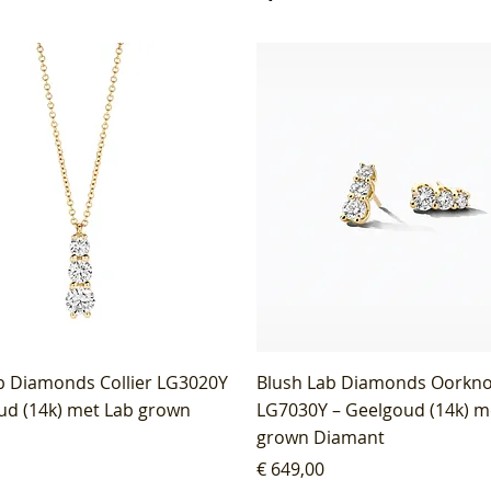
b Diamonds Collier LG3020Y
Blush Lab Diamonds Oorkn
ud (14k) met Lab grown
LG7030Y – Geelgoud (14k) m
grown Diamant
Prijs
€ 649,00