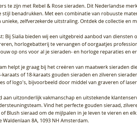
ers te zijn met Rebel & Rose sieraden. Dit Nederlandse merk 
 stijl benadrukken. Met een combinatie van robuuste materia
unieke, zelfverzekerde uitstraling. Ontdek de collectie en m
st
: Bij Sialia bieden wij een uitgebreid aanbod van diensten 
areren, horlogebatterij te vervangen of oorgaatjes professi
rouw op ons voor al je sieraden- en horloge reparaties en e
am helpt je graag bij het creëren van maatwerk sieraden die
raats of 18-karaats gouden sieraden en zilveren sieraden, 
es of logo's, bijvoorbeeld door middel van
graveren
of laser
jd aan uitzonderlijk vakmanschap en uitstekende
klantenser
dersteuningsteam. Vind het perfecte gouden sieraad, zilvere
f Blush sieraad om de mijlpalen in je leven te vieren en el
, te Waldenlaan 8A, 1093 NH Amsterdam.