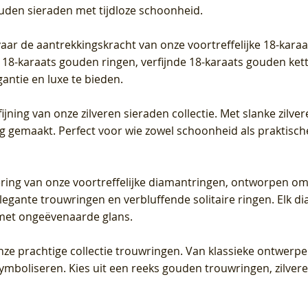
ouden sieraden met tijdloze schoonheid.
vaar de aantrekkingskracht van onze voortreffelijke 18-kar
te 18-karaats gouden ringen, verfijnde 18-karaats gouden k
gantie en luxe te bieden.
ijning van onze zilveren sieraden collectie. Met slanke zilvere
org gemaakt. Perfect voor wie zowel schoonheid als praktisc
tering van onze voortreffelijke diamantringen, ontworpen om
legante trouwringen en verbluffende solitaire ringen. Elk dia
met ongeëvenaarde glans.
 onze prachtige collectie trouwringen. Van klassieke ontwerp
 symboliseren. Kies uit een reeks gouden trouwringen, zilv