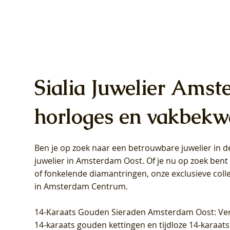
Sialia Juwelier Amst
horloges en vakbekw
Ben je op zoek naar een betrouwbare juwelier in
Blush Lab Diamonds Oorhangers
Blush Lab Diamonds Collier LG3019Y
Blush Lab Diamonds Ring LG1031Y -
Blush L
Blush La
Blush La
juwelier in Amsterdam Oost
. Of je nu op zoek ben
LG9006Y/S - Geelgoud (14k) met Lab
– Geelgoud (14k) met Lab grown
Geelgoud (14k) met Lab grown
LG9007Y/
Geelgoud
Geelgoud
of fonkelende diamantringen, onze exclusieve coll
grown Diamant
Diamant
Diamant
grown D
Diamant
Diamant
in Amsterdam Centrum
.
Prijs
Prijs
Prijs
Prijs
Prijs
Prijs
€ 349,00
€ 599,00
€ 849,00
€ 449,00
€ 899,00
€ 1.049,0
14-Karaats Gouden Sieraden Amsterdam Oost
: Ve
14-karaats gouden kettingen en tijdloze 14-karaats