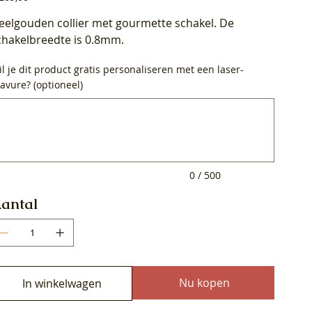
eelgouden collier met gourmette schakel. De
chakelbreedte is 0.8mm.
l je dit product gratis personaliseren met een laser-
avure? (optioneel)
0
ens.
0 / 500
antal
Nu kopen
In winkelwagen