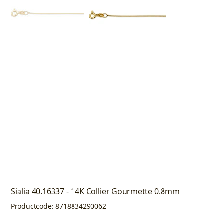
Sialia 40.16337 - 14K Collier Gourmette 0.8mm
Productcode
Productcode:
8718834290062
8718834290062