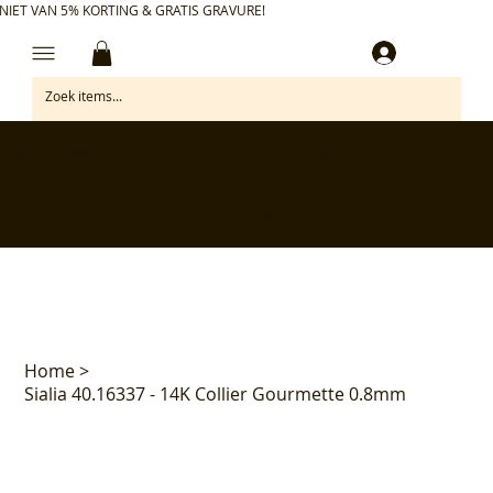
NIET VAN 5% KORTING & GRATIS GRAVURE!
Inloggen
✅ Gratis retourneren binnen 30 dagen
✅ Personaliseer je aankoop gratis
✅ Voor 17:00 besteld = morgen in huis*
✅ Klanten beoordelen ons met 4,7/5
Home
>
Sialia 40.16337 - 14K Collier Gourmette 0.8mm