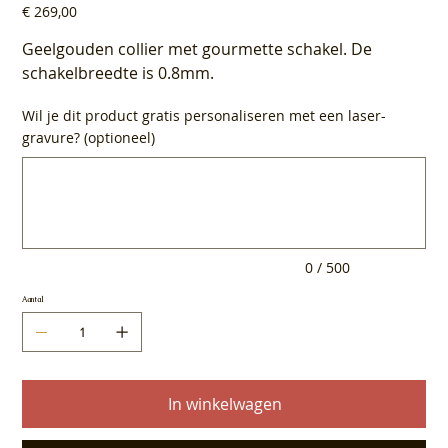
Prijs
€ 269,00
Geelgouden collier met gourmette schakel. De
schakelbreedte is 0.8mm.
Wil je dit product gratis personaliseren met een laser-
gravure? (optioneel)
Tot
500
tekens.
0 / 500
Aantal
In winkelwagen