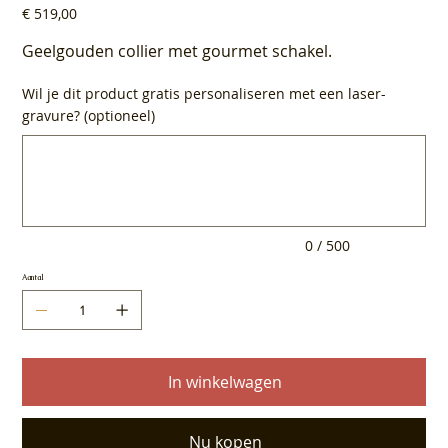
Prijs
€ 519,00
Geelgouden collier met gourmet schakel.
Wil je dit product gratis personaliseren met een laser-
gravure? (optioneel)
Tot
500
tekens.
0 / 500
Aantal
In winkelwagen
Nu kopen