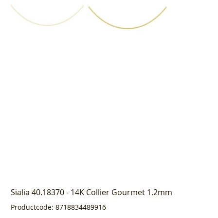
Sialia 40.18370 - 14K Collier Gourmet 1.2mm
Productcode
Productcode:
8718834489916
8718834489916