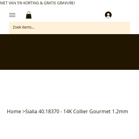
NIET VAN 5% KORTING & GRATIS GRAVURE!
Inloggen
✅ Gratis retourneren binnen 30 dagen
✅ Personaliseer je aankoop gratis
✅ Voor 17:00 besteld = morgen in huis*
✅ Klanten beoordelen ons met 4,7/5
Home
>
Sialia 40.18370 - 14K Collier Gourmet 1.2mm