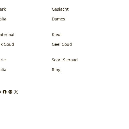
erk
Geslacht
alia
Dames
ateriaal
Kleur
4k Goud
Geel Goud
rie
Soort Sieraad
alia
Ring