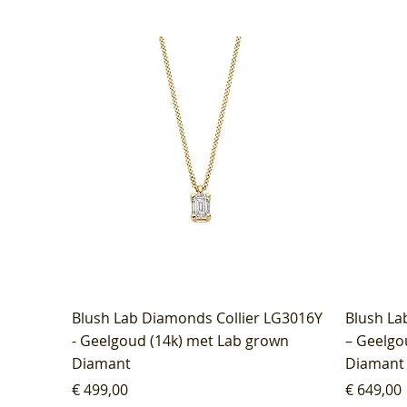
Blush Lab Diamonds Collier LG3016Y
Blush La
- Geelgoud (14k) met Lab grown
– Geelgo
Diamant
Diamant
Prijs
Prijs
€ 499,00
€ 649,00