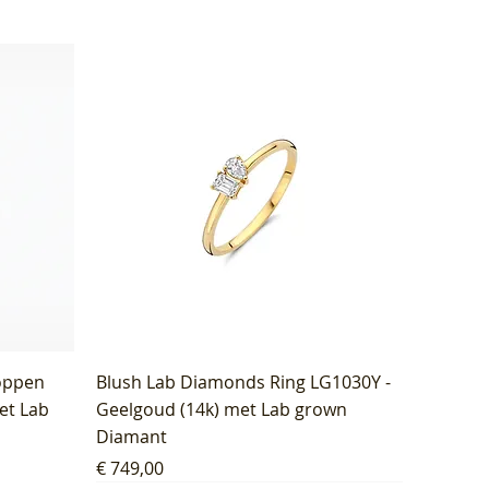
oppen
Blush Lab Diamonds Ring LG1030Y -
et Lab
Geelgoud (14k) met Lab grown
Diamant
Prijs
€ 749,00