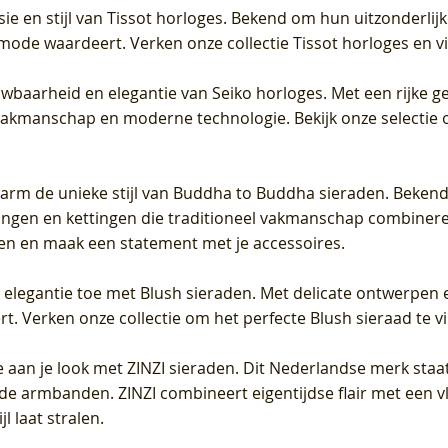
sie en stijl van Tissot horloges. Bekend om hun uitzonderli
 mode waardeert. Verken onze collectie Tissot horloges en vin
uwbaarheid en elegantie van Seiko horloges. Met een rijke ge
vakmanschap en moderne technologie. Bekijk onze selectie 
arm de unieke stijl van Buddha to Buddha sieraden. Bekend
gen en kettingen die traditioneel vakmanschap combineren 
en en maak een statement met je accessoires.
e elegantie toe met Blush sieraden. Met delicate ontwerpen 
 Verken onze collectie om het perfecte Blush sieraad te vind
 aan je look met ZINZI sieraden. Dit Nederlandse merk staat
de armbanden. ZINZI combineert eigentijdse flair met een vl
l laat stralen.