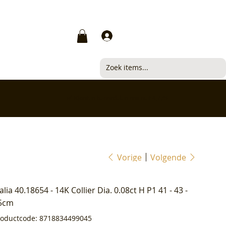
Inloggen
✅ Klanten beoordelen ons met 4,7/5
Vorige
Volgende
ialia 40.18654 - 14K Collier Dia. 0.08ct H P1 41 - 43 -
5cm
Productcode
roductcode:
8718834499045
8718834499045