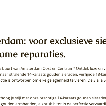
erdam: voor exclusieve si
ame reparaties.
 de buurt van Amsterdam
Oost
en
Centrum
? Ontdek luxe en ve
ab Diamonds Oorhangers
b Diamonds Ring LG1042Y –
b Diamonds Ring LG1044Y –
Blush Lab Diamonds Ring LG
Blush Lab Diamonds Oorkn
Blush Lab Diamonds Oorkn
t naar stralende 14-karaats gouden sieraden, verfijnde 18-k
S - Geelgoud (14k) met Lab
 (14k) met Lab grown
 (14k) met Lab grown
Geelgoud (14k) met Lab gro
LG7027Y - Geelgoud (14k) m
LG7026Y - Geelgoud (14k) m
ectie is ontworpen om elke gelegenheid te vieren.
De Sialia 
iamant
Diamant
grown Diamant
grown Diamant
Prijs
Prijs
Prijs
0
€ 649,00
€ 649,00
€ 549,00
rhoog je stijl met onze prachtige 14-karaats gouden sierade
 gouden armbanden, elk stuk is tot in de perfectie vervaard