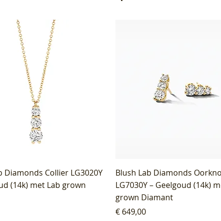
b Diamonds Collier LG3020Y
Blush Lab Diamonds Oorkn
ud (14k) met Lab grown
LG7030Y – Geelgoud (14k) m
grown Diamant
Prijs
€ 649,00