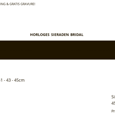
ING & GRATIS GRAVURE!
HORLOGES
SIERADEN
BRIDAL
teld = morgen in huis*
✅ Personaliseer je aankoop gratis
41 - 43 - 45cm
S
4
P