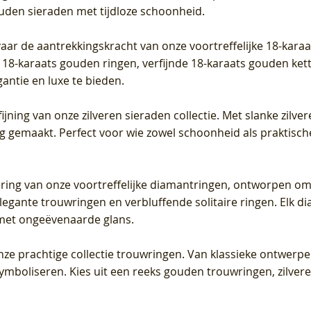
ouden sieraden met tijdloze schoonheid.
vaar de aantrekkingskracht van onze voortreffelijke 18-kar
te 18-karaats gouden ringen, verfijnde 18-karaats gouden k
gantie en luxe te bieden.
ijning van onze zilveren sieraden collectie. Met slanke zilvere
org gemaakt. Perfect voor wie zowel schoonheid als praktisc
tering van onze voortreffelijke diamantringen, ontworpen om
legante trouwringen en verbluffende solitaire ringen. Elk dia
met ongeëvenaarde glans.
 onze prachtige collectie trouwringen. Van klassieke ontwerp
 symboliseren. Kies uit een reeks gouden trouwringen, zilv