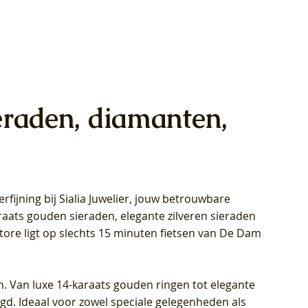
eraden, diamanten,
rfijning bij Sialia Juwelier,
jouw betrouwbare
1028Y -
oppen
oppen
Blush Lab Diamonds Collier LG3014Y
Blush Lab Diamonds Ring LG1029Y -
Blush Lab Diamonds Oorknoppen
araats gouden sieraden, elegante zilveren sieraden
wn
et Lab
et Lab
- Geelgoud (14k) met Lab grown
Geelgoud (14k) met Lab grown
LG7033Y – Geelgoud (14k) met Lab
Store ligt op slechts 15 minuten fietsen van De Dam
Diamant
Diamant
grown Diamant
Prijs
Prijs
Prijs
€ 449,00
€ 699,00
€ 799,00
n. Van luxe 14-karaats gouden ringen tot elegante
igd. Ideaal voor zowel speciale gelegenheden als