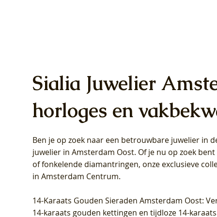
Sialia Juwelier Amst
horloges en vakbekw
Ben je op zoek naar een betrouwbare juwelier in
Blush Lab Diamonds Oorhangers
Blush Lab Diamonds Collier LG3019Y
Blush Lab Diamonds Ring LG1031Y -
Blush L
Blush La
Blush La
juwelier in Amsterdam Oost
. Of je nu op zoek ben
LG9006Y/S - Geelgoud (14k) met Lab
– Geelgoud (14k) met Lab grown
Geelgoud (14k) met Lab grown
LG9007Y/
Geelgoud
Geelgoud
of fonkelende diamantringen, onze exclusieve coll
grown Diamant
Diamant
Diamant
grown D
Diamant
Diamant
in Amsterdam Centrum
.
Prijs
Prijs
Prijs
Prijs
Prijs
Prijs
€ 349,00
€ 599,00
€ 849,00
€ 449,00
€ 899,00
€ 1.049,0
14-Karaats Gouden Sieraden Amsterdam Oost
: Ve
14-karaats gouden kettingen en tijdloze 14-karaats