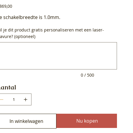
js
869,00
e schakelbreedte is 1.0mm.
l je dit product gratis personaliseren met een laser-
avure? (optioneel)
0
ens.
0 / 500
antal
Nu kopen
In winkelwagen