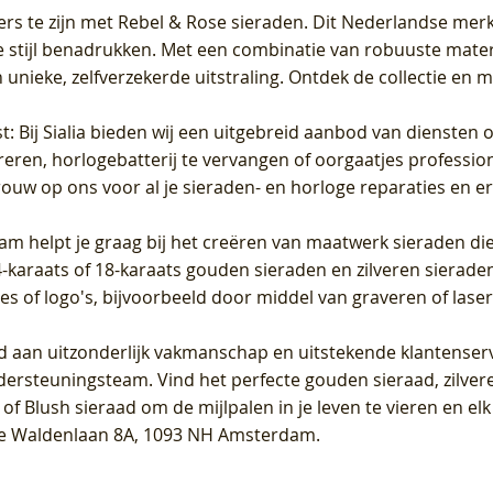
ers te zijn met Rebel & Rose sieraden. Dit Nederlandse merk 
 stijl benadrukken. Met een combinatie van robuuste materia
unieke, zelfverzekerde uitstraling. Ontdek de collectie en m
st
: Bij Sialia bieden wij een uitgebreid aanbod van diensten 
areren, horlogebatterij te vervangen of oorgaatjes professi
rouw op ons voor al je sieraden- en horloge reparaties en e
am helpt je graag bij het creëren van maatwerk sieraden die
raats of 18-karaats gouden sieraden en zilveren sieraden, 
es of logo's, bijvoorbeeld door middel van
graveren
of laser
jd aan uitzonderlijk vakmanschap en uitstekende
klantenser
dersteuningsteam. Vind het perfecte gouden sieraad, zilvere
f Blush sieraad om de mijlpalen in je leven te vieren en el
, te Waldenlaan 8A, 1093 NH Amsterdam.