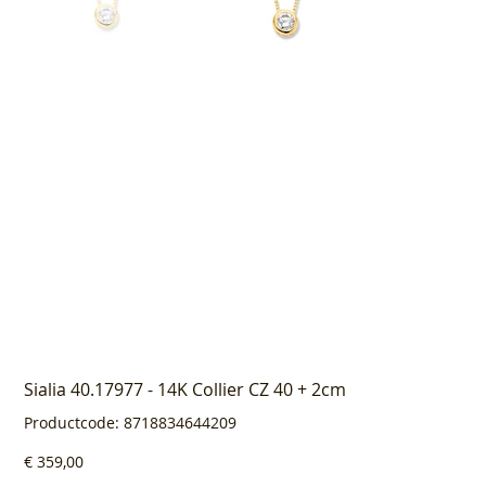
Sialia 40.17977 - 14K Collier CZ 40 + 2cm
Productcode
Productcode:
8718834644209
8718834644209
Prijs
€ 359,00