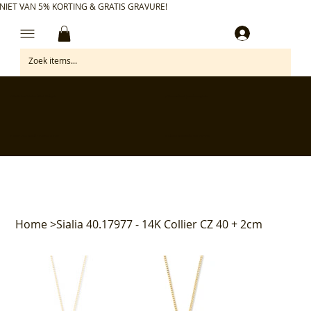
NIET VAN 5% KORTING & GRATIS GRAVURE!
Inloggen
✅ Gratis retourneren binnen 30 dagen
✅ Personaliseer je aankoop gratis
✅ Voor 17:00 besteld = morgen in huis*
✅ Klanten beoordelen ons met 4,7/5
Home
>
Sialia 40.17977 - 14K Collier CZ 40 + 2cm