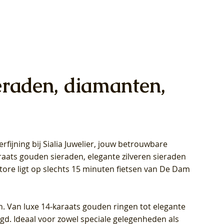
eraden, diamanten,
rfijning bij Sialia Juwelier,
jouw betrouwbare
1028Y -
oppen
oppen
Blush Lab Diamonds Collier LG3014Y
Blush Lab Diamonds Ring LG1029Y -
Blush Lab Diamonds Oorknoppen
araats gouden sieraden, elegante zilveren sieraden
wn
et Lab
et Lab
- Geelgoud (14k) met Lab grown
Geelgoud (14k) met Lab grown
LG7033Y – Geelgoud (14k) met Lab
Store ligt op slechts 15 minuten fietsen van De Dam
Diamant
Diamant
grown Diamant
Prijs
Prijs
Prijs
€ 449,00
€ 699,00
€ 799,00
n. Van luxe 14-karaats gouden ringen tot elegante
igd. Ideaal voor zowel speciale gelegenheden als