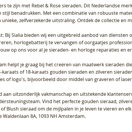
ers te zijn met Rebel & Rose sieraden. Dit Nederlandse merk 
 stijl benadrukken. Met een combinatie van robuuste materia
unieke, zelfverzekerde uitstraling. Ontdek de collectie en m
st
: Bij Sialia bieden wij een uitgebreid aanbod van diensten 
areren, horlogebatterij te vervangen of oorgaatjes professi
rouw op ons voor al je sieraden- en horloge reparaties en e
am helpt je graag bij het creëren van maatwerk sieraden die
raats of 18-karaats gouden sieraden en zilveren sieraden, 
es of logo's, bijvoorbeeld door middel van
graveren
of laser
jd aan uitzonderlijk vakmanschap en uitstekende
klantenser
dersteuningsteam. Vind het perfecte gouden sieraad, zilvere
f Blush sieraad om de mijlpalen in je leven te vieren en el
, te Waldenlaan 8A, 1093 NH Amsterdam.