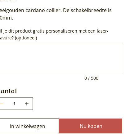
eelgouden cardano collier. De schakelbreedte is
.0mm.
l je dit product gratis personaliseren met een laser-
avure? (optioneel)
0
ens.
0 / 500
antal
Nu kopen
In winkelwagen