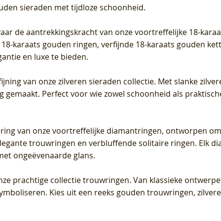
ouden sieraden met tijdloze schoonheid.
vaar de aantrekkingskracht van onze voortreffelijke 18-kar
te 18-karaats gouden ringen, verfijnde 18-karaats gouden k
gantie en luxe te bieden.
ijning van onze zilveren sieraden collectie. Met slanke zilvere
org gemaakt. Perfect voor wie zowel schoonheid als praktisc
tering van onze voortreffelijke diamantringen, ontworpen om
legante trouwringen en verbluffende solitaire ringen. Elk dia
met ongeëvenaarde glans.
 onze prachtige collectie trouwringen. Van klassieke ontwerp
 symboliseren. Kies uit een reeks gouden trouwringen, zilv