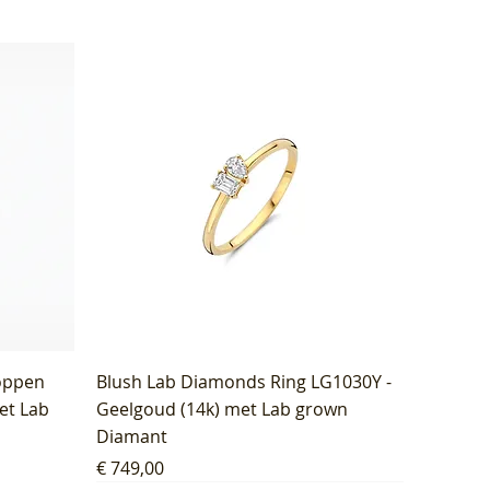
oppen
Blush Lab Diamonds Ring LG1030Y -
et Lab
Geelgoud (14k) met Lab grown
Diamant
Prijs
€ 749,00