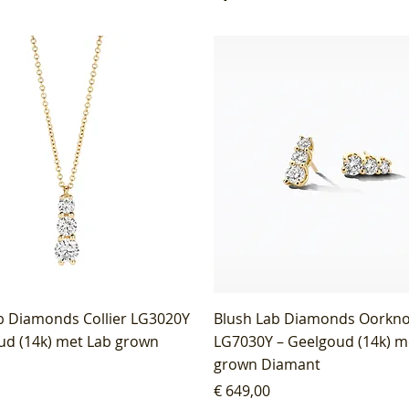
b Diamonds Collier LG3020Y
Blush Lab Diamonds Oorkn
ud (14k) met Lab grown
LG7030Y – Geelgoud (14k) m
grown Diamant
Prijs
€ 649,00