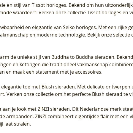
sie en stijl van Tissot horloges. Bekend om hun uitzonderli
 mode waardeert. Verken onze collectie Tissot horloges en vin
uwbaarheid en elegantie van Seiko horloges. Met een rijke ge
vakmanschap en moderne technologie. Bekijk onze selectie 
arm de unieke stijl van Buddha to Buddha sieraden. Bekend
gen en kettingen die traditioneel vakmanschap combineren 
en en maak een statement met je accessoires.
e elegantie toe met Blush sieraden. Met delicate ontwerpen 
 Verken onze collectie om het perfecte Blush sieraad te vind
 aan je look met ZINZI sieraden. Dit Nederlandse merk staat
de armbanden. ZINZI combineert eigentijdse flair met een vl
l laat stralen.