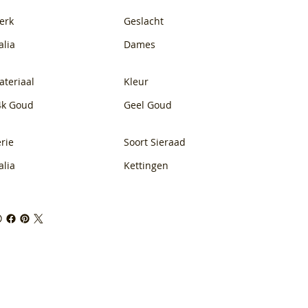
erk
Geslacht
alia
Dames
ateriaal
Kleur
4k Goud
Geel Goud
rie
Soort Sieraad
alia
Kettingen