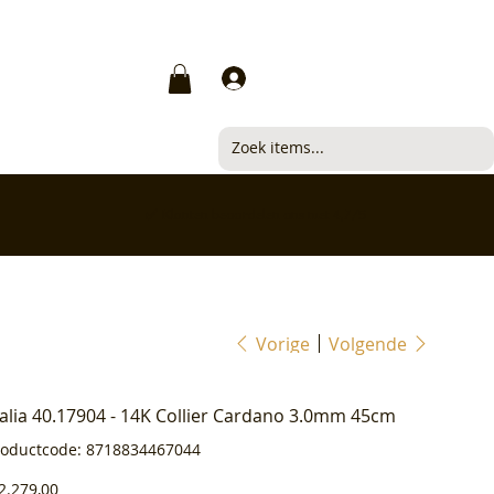
Inloggen
✅ Klanten beoordelen ons met 4,7/5
Vorige
Volgende
ialia 40.17904 - 14K Collier Cardano 3.0mm 45cm
Productcode
roductcode:
8718834467044
8718834467044
js
2.279,00