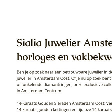
Sialia Juwelier Amst
horloges en vakbekw
Ben je op zoek naar een betrouwbare juwelier in
Blush Lab Diamonds Oorhangers
Blush Lab Diamonds Collier LG3019Y
Blush Lab Diamonds Ring LG1031Y -
Blush L
Blush La
Blush La
juwelier in Amsterdam Oost
. Of je nu op zoek ben
LG9006Y/S - Geelgoud (14k) met Lab
– Geelgoud (14k) met Lab grown
Geelgoud (14k) met Lab grown
LG9007Y/
Geelgoud
Geelgoud
of fonkelende diamantringen, onze exclusieve coll
grown Diamant
Diamant
Diamant
grown D
Diamant
Diamant
in Amsterdam Centrum
.
Prijs
Prijs
Prijs
Prijs
Prijs
Prijs
€ 349,00
€ 599,00
€ 849,00
€ 449,00
€ 899,00
€ 1.049,0
14-Karaats Gouden Sieraden Amsterdam Oost
: Ve
14-karaats gouden kettingen en tijdloze 14-karaats