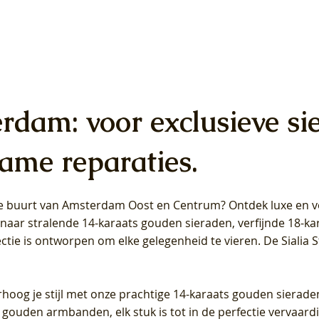
erdam: voor exclusieve si
ame reparaties.
 de buurt van Amsterdam
Oost
en
Centrum
? Ontdek luxe en ve
ab Diamonds Oorhangers
b Diamonds Ring LG1042Y –
b Diamonds Ring LG1044Y –
Blush Lab Diamonds Ring LG
Blush Lab Diamonds Oorkn
Blush Lab Diamonds Oorkn
t naar stralende 14-karaats gouden sieraden, verfijnde 18-k
S - Geelgoud (14k) met Lab
 (14k) met Lab grown
 (14k) met Lab grown
Geelgoud (14k) met Lab gro
LG7027Y - Geelgoud (14k) m
LG7026Y - Geelgoud (14k) m
ectie is ontworpen om elke gelegenheid te vieren.
De Sialia 
iamant
Diamant
grown Diamant
grown Diamant
Prijs
Prijs
Prijs
0
€ 649,00
€ 649,00
€ 549,00
rhoog je stijl met onze prachtige 14-karaats gouden sierade
 gouden armbanden, elk stuk is tot in de perfectie vervaard