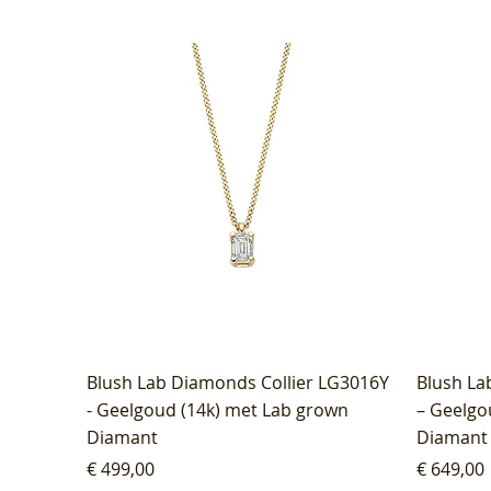
Blush Lab Diamonds Collier LG3016Y
Blush La
- Geelgoud (14k) met Lab grown
– Geelgo
Diamant
Diamant
Prijs
Prijs
€ 499,00
€ 649,00