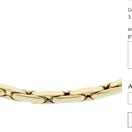
G
3
Wi
gr
Tot
50
tek
A