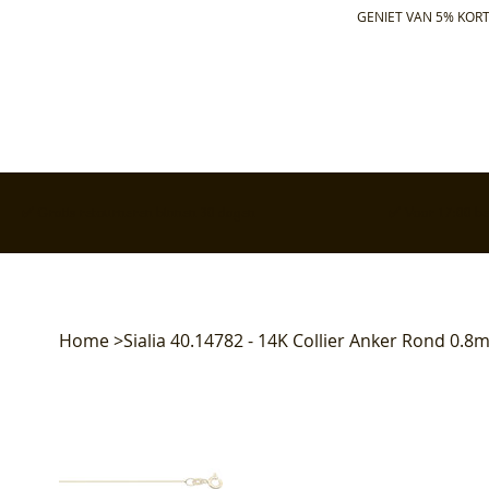
GENIET VAN 5% KORT
✅ Gratis retourneren binnen 30 dagen
✅ Voor 17:00 bes
Home
>
Sialia 40.14782 - 14K Collier Anker Rond 0.