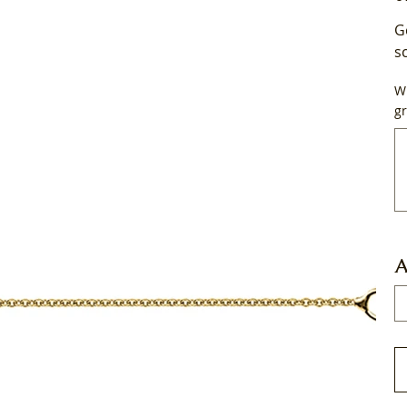
G
s
Wi
gr
Tot
50
tek
A