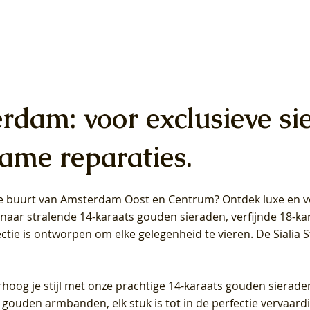
erdam: voor exclusieve si
ame reparaties.
 de buurt van Amsterdam
Oost
en
Centrum
? Ontdek luxe en ve
ab Diamonds Oorhangers
b Diamonds Ring LG1042Y –
b Diamonds Ring LG1044Y –
Blush Lab Diamonds Ring LG
Blush Lab Diamonds Oorkn
Blush Lab Diamonds Oorkn
t naar stralende 14-karaats gouden sieraden, verfijnde 18-k
S - Geelgoud (14k) met Lab
 (14k) met Lab grown
 (14k) met Lab grown
Geelgoud (14k) met Lab gro
LG7027Y - Geelgoud (14k) m
LG7026Y - Geelgoud (14k) m
ectie is ontworpen om elke gelegenheid te vieren.
De Sialia 
iamant
Diamant
grown Diamant
grown Diamant
Prijs
Prijs
Prijs
0
€ 649,00
€ 649,00
€ 549,00
rhoog je stijl met onze prachtige 14-karaats gouden sierade
 gouden armbanden, elk stuk is tot in de perfectie vervaard