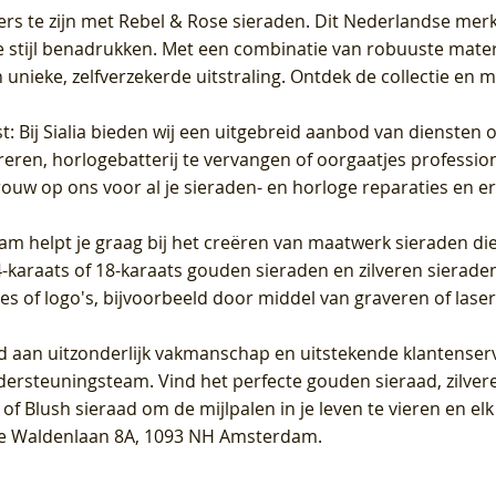
ers te zijn met Rebel & Rose sieraden. Dit Nederlandse merk 
 stijl benadrukken. Met een combinatie van robuuste materia
unieke, zelfverzekerde uitstraling. Ontdek de collectie en m
st
: Bij Sialia bieden wij een uitgebreid aanbod van diensten 
areren, horlogebatterij te vervangen of oorgaatjes professi
rouw op ons voor al je sieraden- en horloge reparaties en e
am helpt je graag bij het creëren van maatwerk sieraden die
raats of 18-karaats gouden sieraden en zilveren sieraden, 
es of logo's, bijvoorbeeld door middel van
graveren
of laser
jd aan uitzonderlijk vakmanschap en uitstekende
klantenser
dersteuningsteam. Vind het perfecte gouden sieraad, zilvere
f Blush sieraad om de mijlpalen in je leven te vieren en el
, te Waldenlaan 8A, 1093 NH Amsterdam.