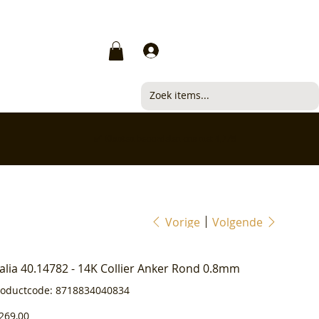
Inloggen
✅ Klanten beoordelen ons met 4,7/5
Vorige
Volgende
ialia 40.14782 - 14K Collier Anker Rond 0.8mm
Productcode
roductcode:
8718834040834
8718834040834
js
269,00