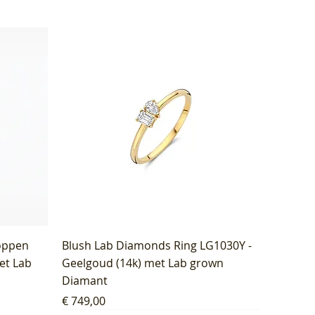
oppen
Blush Lab Diamonds Ring LG1030Y -
et Lab
Geelgoud (14k) met Lab grown
Diamant
Prijs
€ 749,00