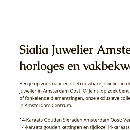
Sialia Juwelier Amst
horloges en vakbekw
Ben je op zoek naar een betrouwbare juwelier in
Blush Lab Diamonds Oorhangers
Blush Lab Diamonds Collier LG3019Y
Blush Lab Diamonds Ring LG1031Y -
Blush L
Blush La
Blush La
juwelier in Amsterdam Oost
. Of je nu op zoek ben
LG9006Y/S - Geelgoud (14k) met Lab
– Geelgoud (14k) met Lab grown
Geelgoud (14k) met Lab grown
LG9007Y/
Geelgoud
Geelgoud
of fonkelende diamantringen, onze exclusieve coll
grown Diamant
Diamant
Diamant
grown D
Diamant
Diamant
in Amsterdam Centrum
.
Prijs
Prijs
Prijs
Prijs
Prijs
Prijs
€ 349,00
€ 599,00
€ 849,00
€ 449,00
€ 899,00
€ 1.049,0
14-Karaats Gouden Sieraden Amsterdam Oost
: Ve
14-karaats gouden kettingen en tijdloze 14-karaats