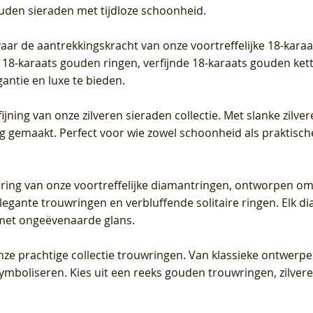
ouden sieraden met tijdloze schoonheid.
vaar de aantrekkingskracht van onze voortreffelijke 18-kar
te 18-karaats gouden ringen, verfijnde 18-karaats gouden k
gantie en luxe te bieden.
ijning van onze zilveren sieraden collectie. Met slanke zilvere
org gemaakt. Perfect voor wie zowel schoonheid als praktisc
tering van onze voortreffelijke diamantringen, ontworpen om
legante trouwringen en verbluffende solitaire ringen. Elk dia
met ongeëvenaarde glans.
 onze prachtige collectie trouwringen. Van klassieke ontwerp
 symboliseren. Kies uit een reeks gouden trouwringen, zilv