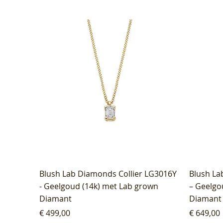
Blush Lab Diamonds Collier LG3016Y
Blush La
- Geelgoud (14k) met Lab grown
– Geelgo
Diamant
Diamant
Prijs
Prijs
€ 499,00
€ 649,00