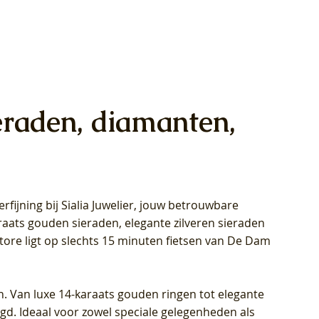
eraden, diamanten,
rfijning bij Sialia Juwelier,
jouw betrouwbare
1028Y -
oppen
oppen
Blush Lab Diamonds Collier LG3014Y
Blush Lab Diamonds Ring LG1029Y -
Blush Lab Diamonds Oorknoppen
araats gouden sieraden, elegante zilveren sieraden
wn
et Lab
et Lab
- Geelgoud (14k) met Lab grown
Geelgoud (14k) met Lab grown
LG7033Y – Geelgoud (14k) met Lab
Store ligt op slechts 15 minuten fietsen van De Dam
Diamant
Diamant
grown Diamant
Prijs
Prijs
Prijs
€ 449,00
€ 699,00
€ 799,00
n. Van luxe 14-karaats gouden ringen tot elegante
igd. Ideaal voor zowel speciale gelegenheden als