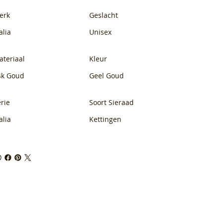
erk
Geslacht
alia
Unisex
ateriaal
Kleur
4k Goud
Geel Goud
rie
Soort Sieraad
alia
Kettingen