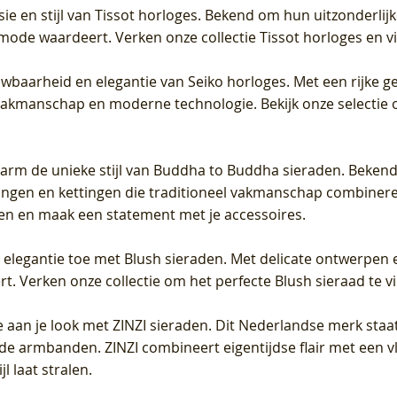
sie en stijl van Tissot horloges. Bekend om hun uitzonderli
 mode waardeert. Verken onze collectie Tissot horloges en vin
uwbaarheid en elegantie van Seiko horloges. Met een rijke ge
vakmanschap en moderne technologie. Bekijk onze selectie 
arm de unieke stijl van Buddha to Buddha sieraden. Bekend
gen en kettingen die traditioneel vakmanschap combineren 
en en maak een statement met je accessoires.
e elegantie toe met Blush sieraden. Met delicate ontwerpen 
 Verken onze collectie om het perfecte Blush sieraad te vind
 aan je look met ZINZI sieraden. Dit Nederlandse merk staat
de armbanden. ZINZI combineert eigentijdse flair met een vl
l laat stralen.