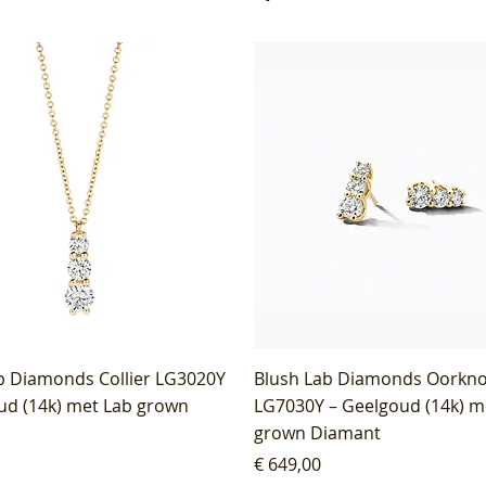
b Diamonds Collier LG3020Y
Blush Lab Diamonds Oorkn
ud (14k) met Lab grown
LG7030Y – Geelgoud (14k) m
grown Diamant
Prijs
€ 649,00