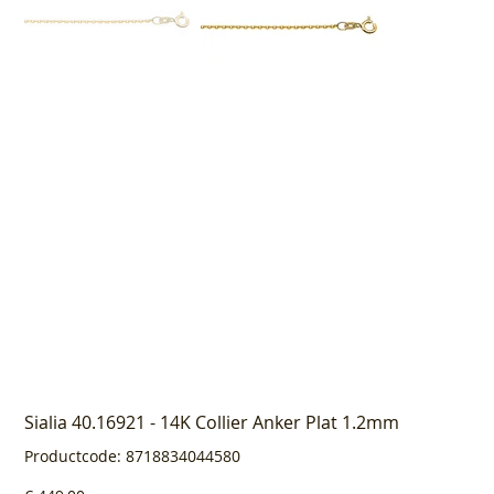
Sialia 40.16921 - 14K Collier Anker Plat 1.2mm
Productcode
Productcode:
8718834044580
8718834044580
Prijs