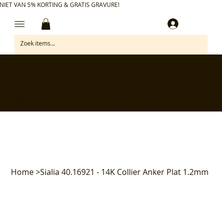
NIET VAN 5% KORTING & GRATIS GRAVURE!
Inloggen
✅ Gratis retourneren binnen 30 dagen
✅ Personaliseer je aankoop gratis
✅ Voor 17:00 besteld = morgen in huis*
✅ Klanten beoordelen ons met 4,7/5
Home
>
Sialia 40.16921 - 14K Collier Anker Plat 1.2mm