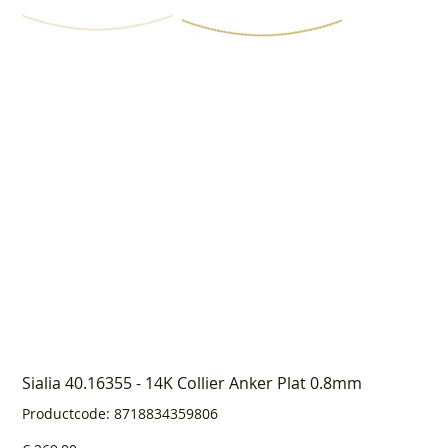
Sialia 40.16355 - 14K Collier Anker Plat 0.8mm
Productcode
Productcode:
8718834359806
8718834359806
Prijs