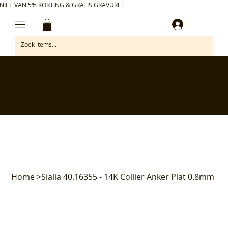
NIET VAN 5% KORTING & GRATIS GRAVURE!
Inloggen
✅ Gratis retourneren binnen 30 dagen
✅ Personaliseer je aankoop gratis
✅ Voor 17:00 besteld = morgen in huis*
✅ Klanten beoordelen ons met 4,7/5
Home
>
Sialia 40.16355 - 14K Collier Anker Plat 0.8mm