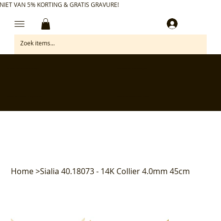
NIET VAN 5% KORTING & GRATIS GRAVURE!
Inloggen
✅ Gratis retourneren binnen 30 dagen
✅ Personaliseer je aankoop gratis
✅ Voor 17:00 besteld = morgen in huis*
✅ Klanten beoordelen ons met 4,7/5
Home
>
Sialia 40.18073 - 14K Collier 4.0mm 45cm