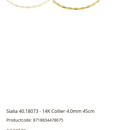
Sialia 40.18073 - 14K Collier 4.0mm 45cm
Productcode
Productcode:
8718834478675
8718834478675
Prijs