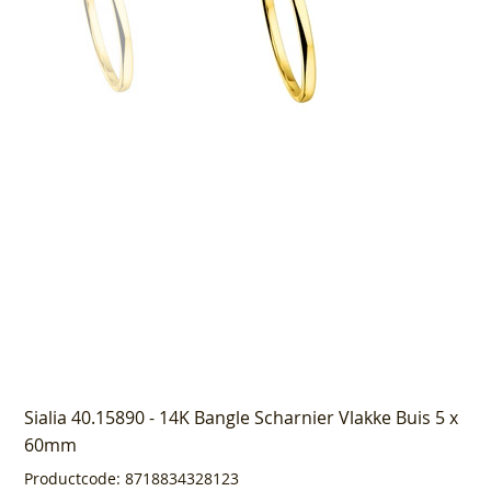
Sialia 40.15890 - 14K Bangle Scharnier Vlakke Buis 5 x
60mm
Productcode
Productcode:
8718834328123
8718834328123