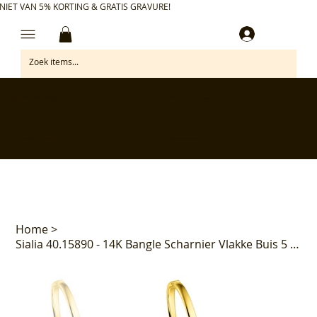
NIET VAN 5% KORTING & GRATIS GRAVURE!
Inloggen
✅ Gratis retourneren binnen 30 dagen
✅ Personaliseer je aankoop gratis
✅ Voor 17:00 besteld = morgen in huis*
✅ Klanten beoordelen ons met 4,7/5
Home
>
Sialia 40.15890 - 14K Bangle Scharnier Vlakke Buis 5 x 60mm