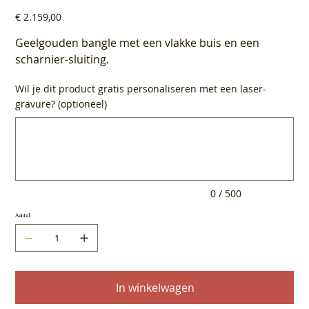
Prijs
€ 2.159,00
Geelgouden bangle met een vlakke buis en een
scharnier-sluiting.
Wil je dit product gratis personaliseren met een laser-
gravure? (optioneel)
Tot
500
tekens.
0 / 500
Aantal
In winkelwagen