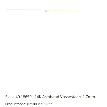
Sialia 40.18659 - 14K Armband Vossestaart 1.7mm
Productcode
Productcode:
8718834499632
8718834499632