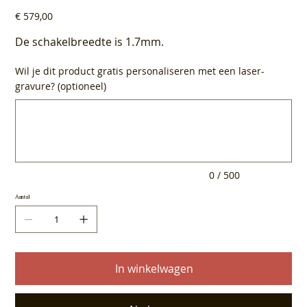
Prijs
€ 579,00
De schakelbreedte is 1.7mm.
Wil je dit product gratis personaliseren met een laser-
gravure? (optioneel)
Tot
500
tekens.
0 / 500
Aantal
In winkelwagen