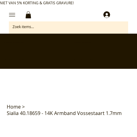
NIET VAN 5% KORTING & GRATIS GRAVURE!
Inloggen
✅ Gratis retourneren binnen 30 dagen
✅ Personaliseer je aankoop gratis
✅ Voor 17:00 besteld = morgen in huis*
✅ Klanten beoordelen ons met 4,7/5
Home
>
Sialia 40.18659 - 14K Armband Vossestaart 1.7mm